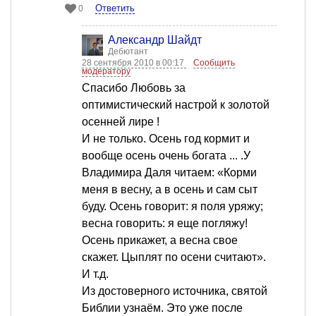
Ответить
0
Александр Шайдт
Дебютант
28 сентября 2010 в 00:17
Сообщить
модератору
Cпасибо Любовь за
оптимистический настрой к золотой
осенней лире !
И не только. Осень год кормит и
вообще осень очень богата ... .У
Владимира Даля читаем: «Корми
меня в весну, а в осень и сам сыт
буду. Осень говорит: я поля уряжу;
весна говорить: я еще погляжу!
Осень прикажет, а весна свое
скажет. Цыплят по осени считают».
И т.д.
Из достоверного источника, святой
Библии узнаём. Это уже после