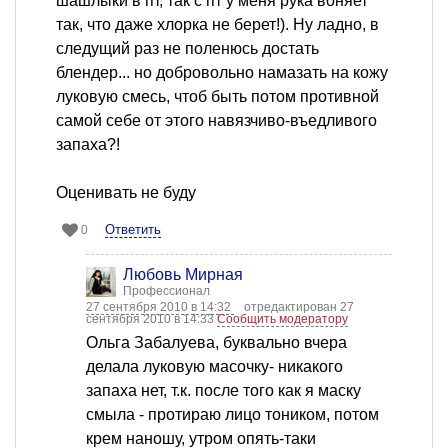
шашлыки в пт, так с пт у меня рука воняет
так, что даже хлорка не берет!). Ну ладно, в
следущий раз не поленюсь достать
блендер... но добровольно намазать на кожу
луковую смесь, чтоб быть потом противной
самой себе от этого навязчиво-въедливого
запаха?!
Оценивать не буду
Ответить
0
Любовь Мирная
Профессионал
27 сентября 2010 в 14:32
отредактирован 27
сентября 2010 в 14:33
Сообщить модератору
Ольга Забалуева, буквально вчера
делала луковую масочку- никакого
запаха нет, т.к. после того как я маску
смыла - протираю лицо тоником, потом
крем наношу, утром опять-таки