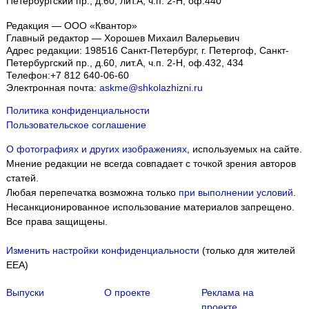
Петербургский пр., д.60, лит.А, ч.п. 2-Н, оф.440
Редакция — ООО «Квантор»
Главный редактор — Хорошев Михаил Валерьевич
Адрес редакции:
198516
Санкт-Петербург, г. Петергоф
,
Санкт-
Петербургский пр., д.60, лит.А, ч.п. 2-Н, оф.432, 434
Телефон:
+7 812 640-06-60
Электронная почта:
askme@shkolazhizni.ru
Политика конфиденциальности
Пользовательское соглашение
О фотографиях и других изображениях
, используемых на сайте.
Мнение редакции не всегда совпадает с точкой зрения авторов
статей.
Любая перепечатка возможна только
при выполнении условий
.
Несанкционированное использование материалов запрещено.
Все права защищены.
Изменить настройки конфиденциальности
(только для жителей
EEA)
Выпуски
О проекте
Реклама на
проекте