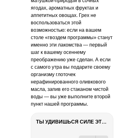
матушкой-природой в сочных
ягодах, ароматных фруктах и
аппетитных овощах. Грех не
воспользоваться этой
возможностью: если на вашем
столе «гвоздем программы» станут
именно эти лакомства — первый
шаг к вашему осеннему
преображению уже сделан. А если
с самого утра вы подарите своему
организму глоточек
нерафинированного оливкового
масла, запив его стаканом чистой
воды — вы уже выполните второй
пункт нашей программы.
ТЫ УДИВИШЬСЯ СИЛЕ ЭТО ЧЕЛОВЕКА! Блог о нашей поездке в Вышний Волочек
РЕКЛАМА
РЕКЛАМА
РЕКЛАМА
РЕКЛАМА