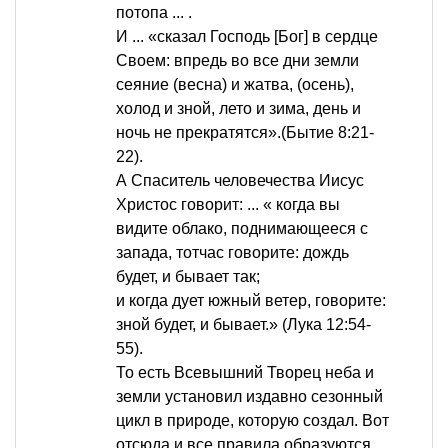
потопа ... .
И ... «сказал Господь [Бог] в сердце
Своем: впредь во все дни земли
сеяние (весна) и жатва, (осень),
холод и зной, лето и зима, день и
ночь не прекратятся».(Бытие 8:21-
22).
А Спаситель человечества Иисус
Христос говорит: ... « когда вы
видите облако, поднимающееся с
запада, тотчас говорите: дождь
будет, и бывает так;
и когда дует южный ветер, говорите:
зной будет, и бывает.» (Лука 12:54-
55).
То есть Всевышний Творец неба и
земли установил издавно сезонный
цикл в природе, которую создал. Вот
отсюда и все правила образуются.