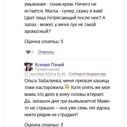
умывание - тоник-крем. Ничего не
остается. Маска - супер, скажу я вам!
Цвет лица потрясающий после нее? А
запах - может, у меня лук не такой
ароматный?
Оценка статьи: 5
Ответить
0
Ксения Печий
Профессионал
27 сентября 2010 в 11:45
Сообщить модератору
Ольга Забалуева, меня луковая кашица
тоже насторожила
Хотя опять же моя
мама это дело в кожу головы втирает.
Да, запашок дня три вымывается! Маме-
то не страшно -- она уже семь лет вдова,
никто рядом не страдает!
Оценка статьи: 5