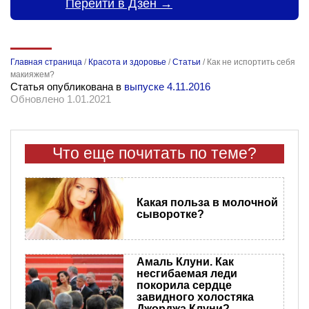
Перейти в Дзен →
Главная страница
/
Красота и здоровье
/
Статьи
/
Как не испортить себя
макияжем?
Статья опубликована в
выпуске 4.11.2016
Обновлено 1.01.2021
Что еще почитать по теме?
Какая польза в молочной
сыворотке?
Амаль Клуни. Как
несгибаемая леди
покорила сердце
завидного холостяка
Джорджа Клуни?