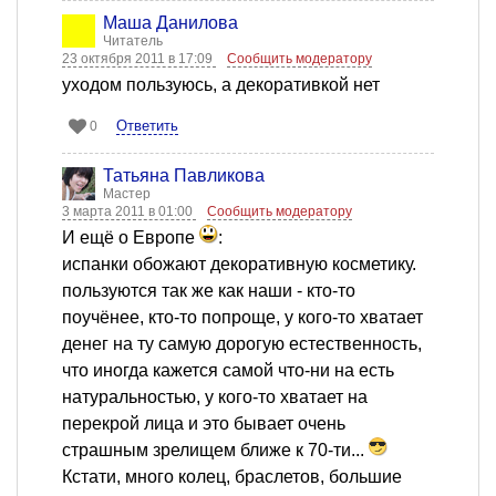
Маша Данилова
Читатель
23 октября 2011 в 17:09
Сообщить модератору
уходом пользуюсь, а декоративкой нет
Ответить
0
Татьяна Павликова
Мастер
3 марта 2011 в 01:00
Сообщить модератору
И ещё о Европе
:
испанки обожают декоративную косметику.
пользуются так же как наши - кто-то
поучёнее, кто-то попроще, у кого-то хватает
денег на ту самую дорогую естественность,
что иногда кажется самой что-ни на есть
натуральностью, у кого-то хватает на
перекрой лица и это бывает очень
страшным зрелищем ближе к 70-ти...
Кстати, много колец, браслетов, большие