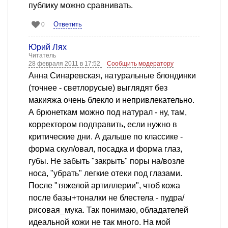
публику можно сравнивать.
Ответить
0
Юрий Лях
Читатель
28 февраля 2011 в 17:52
Сообщить модератору
Анна Синаревская, натуральные блондинки
(точнее - светлорусые) выглядят без
макияжа очень блекло и непривлекательно.
А брюнеткам можно под натурал - ну, там,
корректором подправить, если нужно в
критические дни. А дальше по классике -
форма скул/овал, посадка и форма глаз,
губы. Не забыть "закрыть" поры на/возле
носа, "убрать" легкие отеки под глазами.
После "тяжелой артиллерии", чтоб кожа
после базы+тоналки не блестела - пудра/
рисовая_мука. Так понимаю, обладателей
идеальной кожи не так много. На мой