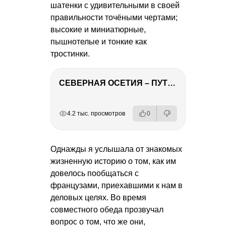
шатенки с удивительными в своей
правильности точёными чертами;
высокие и миниатюрные,
пышнотелые и тонкие как
тростинки.
СЕВЕРНАЯ ОСЕТИЯ – ПУТЕШЕСТВИЕ НА КАВКАЗ часть 4
РЕКЛАМА
РЕКЛАМА
РЕКЛАМА
РЕКЛАМА
4.2 тыс. просмотров
0
Однажды я услышала от знакомых
жизненную историю о том, как им
довелось пообщаться с
французами, приехавшими к нам в
деловых целях. Во время
совместного обеда прозвучал
вопрос о том, что же они,