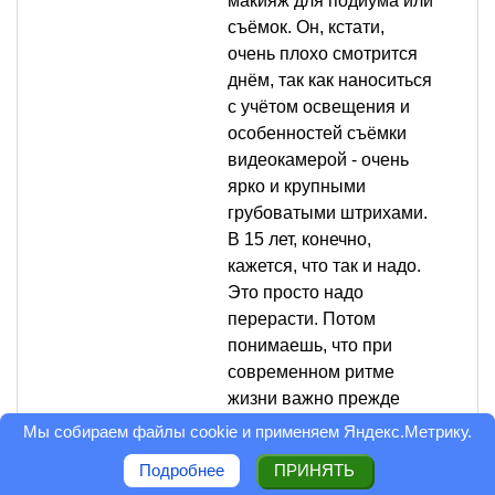
макияж для подиума или
съёмок. Он, кстати,
очень плохо смотрится
днём, так как наноситься
с учётом освещения и
особенностей съёмки
видеокамерой - очень
ярко и крупными
грубоватыми штрихами.
В 15 лет, конечно,
кажется, что так и надо.
Это просто надо
перерасти. Потом
понимаешь, что при
современном ритме
жизни важно прежде
всего удобство.
Мы собираем файлы cookie и применяем
Яндекс.Метрику
.
Ответить
0
Подробнее
ПРИНЯТЬ