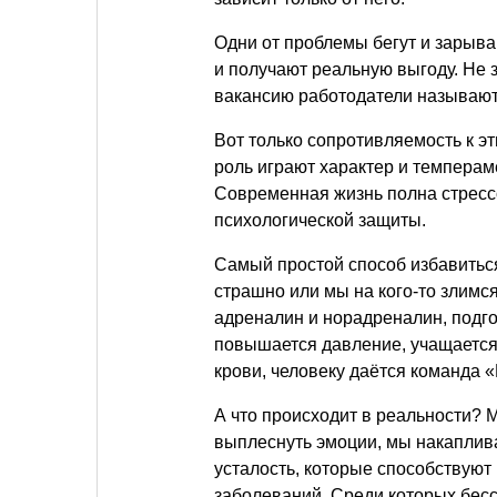
Одни от проблемы бегут и зарыва
и получают реальную выгоду. Не 
вакансию работодатели называют
Вот только сопротивляемость к э
роль играют характер и темпераме
Современная жизнь полна стресс
психологической защиты.
Самый простой способ избавиться
страшно или мы на кого-то злимс
адреналин и норадреналин, подго
повышается давление, учащается
крови, человеку даётся команда «
А что происходит в реальности? 
выплеснуть эмоции, мы накаплива
усталость, которые способствуют
заболеваний. Среди которых бесс