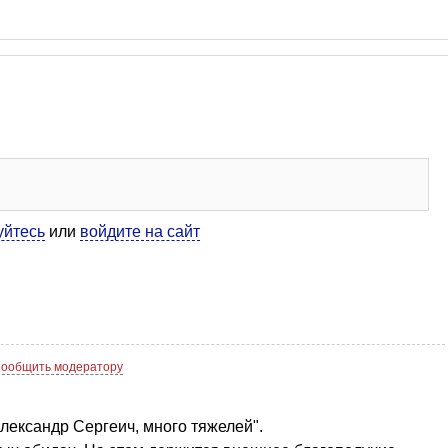
уйтесь
или
войдите на сайт
ообщить модератору
Александр Сергеич, много тяжелей".