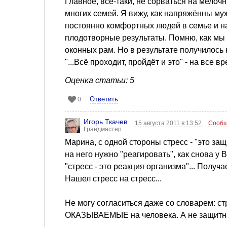
Главное, всё-таки, не сорваться на мело
многих семей. Я вижу, как напряжённы муж
постоянно комфортных людей в семье и на
плодотворные результаты. Помню, как мы 
оконных рам. Но в результате получилось
"...Всё проходит, пройдёт и это" - на все 
Оценка статьи: 5
Ответить
0
Игорь Ткачев
15 августа 2011 в 13:52
Сообщ
Грандмастер
Марина, с одной стороны стресс - "это защ
на него нужно "реагировать", как снова у 
"стресс - это реакция организма"... Получ
Нашел стресс на стресс...
Не могу согласиться даже со словарем: ст
ОКАЗЫВАЕМЫЕ на человека. А не защитна