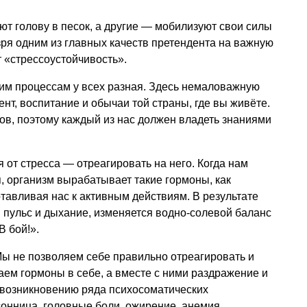
ют голову в песок, а другие — мобилизуют свои силы
зря одним из главных качеств претендента на важную
 «стрессоустойчивость».
тим процессам у всех разная. Здесь немаловажную
нт, воспитание и обычаи той страны, где вы живёте.
ов, поэтому каждый из нас должен владеть знаниями
 от стресса — отреагировать на него. Когда нам
я, организм вырабатывает такие гормоны, как
тавливая нас к активным действиям. В результате
 пульс и дыхание, изменяется водно-солевой баланс
В бой!».
Мы не позволяем себе правильно отреагировать и
ем гормоны в себе, а вместе с ними раздражение и
 возникновению ряда психосоматических
онница, головные боли, ожирение, анемия,