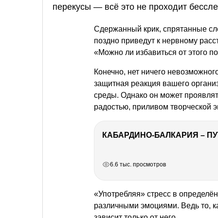
перекусы — всё это не проходит бессл
Сдержанный крик, спрятанные слё
поздно приведут к нервному расст
«Можно ли избавиться от этого п
Конечно, нет ничего невозможного,
защитная реакция вашего органи
среды. Однако он может проявлять
радостью, приливом творческой э
КАБАРДИНО-БАЛКАРИЯ – ПУ
РЕКЛАМА
РЕКЛАМА
РЕКЛАМА
РЕКЛАМА
6.6 тыс. просмотров
«Употребляя» стресс в определён
различными эмоциями. Ведь то, к
зависит только от него.