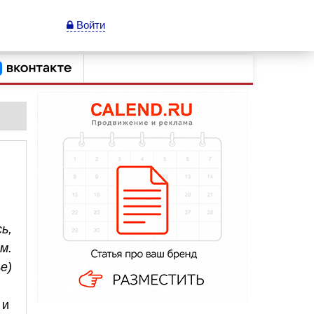
Войти
ь,
м.
е)
 и