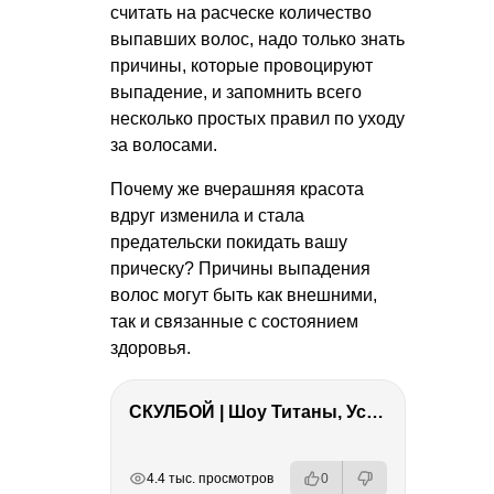
считать на расческе количество
выпавших волос, надо только знать
причины, которые провоцируют
выпадение, и запомнить всего
несколько простых правил по уходу
за волосами.
Почему же вчерашняя красота
вдруг изменила и стала
предательски покидать вашу
прическу? Причины выпадения
волос могут быть как внешними,
так и связанные с состоянием
здоровья.
СКУЛБОЙ | Шоу Титаны, Усейн Болт, Ларрат, Зашквар!
РЕКЛАМА
РЕКЛАМА
РЕКЛАМА
РЕКЛАМА
4.4 тыс. просмотров
0