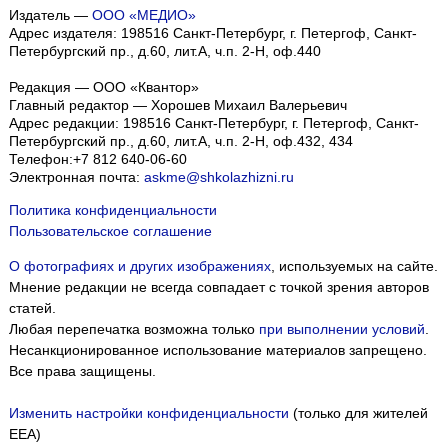
Издатель —
ООО «МЕДИО»
Адрес издателя: 198516 Санкт-Петербург, г. Петергоф, Санкт-
Петербургский пр., д.60, лит.А, ч.п. 2-Н, оф.440
Редакция — ООО «Квантор»
Главный редактор — Хорошев Михаил Валерьевич
Адрес редакции:
198516
Санкт-Петербург, г. Петергоф
,
Санкт-
Петербургский пр., д.60, лит.А, ч.п. 2-Н, оф.432, 434
Телефон:
+7 812 640-06-60
Электронная почта:
askme@shkolazhizni.ru
Политика конфиденциальности
Пользовательское соглашение
О фотографиях и других изображениях
, используемых на сайте.
Мнение редакции не всегда совпадает с точкой зрения авторов
статей.
Любая перепечатка возможна только
при выполнении условий
.
Несанкционированное использование материалов запрещено.
Все права защищены.
Изменить настройки конфиденциальности
(только для жителей
EEA)