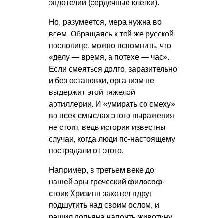
эндотелий (сердечные клетки).
Но, разумеется, мера нужна во
всем. Обращаясь к той же русской
пословице, можно вспомнить, что
«делу — время, а потехе — час».
Если смеяться долго, заразительно
и без остановки, организм не
выдержит этой тяжелой
артиллерии. И «умирать со смеху»
во всех смыслах этого выражения
не стоит, ведь истории известны
случаи, когда люди по-настоящему
пострадали от этого.
Например, в третьем веке до
нашей эры греческий философ-
стоик Хризипп захотел вдруг
подшутить над своим ослом, и
решил допьяна напоить животину.