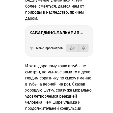
Ведь умение улыбаться и, тем
более, смеяться, дается нам от
природы в наследство, причем
даром.
КАБАРДИНО-БАЛКАРИЯ – ПУТЕШЕСТВИЕ НА КАВКАЗ часть 3
РЕКЛАМА
РЕКЛАМА
РЕКЛАМА
6.6 тыс. просмотров
0
И хоть дареному коню в зубы не
смотрят, но мы-то с вами то и дело
глядим соратнику по смеху именно
в зубы, а верней, на рот. Сказав
хорошую шутку, сразу же морально
удовлетворяемся реакцией
человека: чем шире улыбка и
продолжительней конвульсии