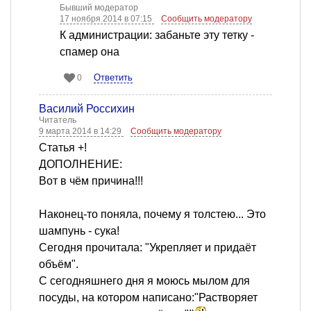
Бывший модератор
17 ноября 2014 в 07:15
Сообщить модератору
К администрации: забаньте эту тетку -
спамер она
Ответить
0
Василий Россихин
Читатель
9 марта 2014 в 14:29
Сообщить модератору
Cтатья +!
ДОПОЛНЕНИЕ:
Вот в чём причина!!!
Наконец-то поняла, почему я толстею... Это
шампунь - сука!
Сегодня прочитала: "Укрепляет и придаёт
объём".
С сегодняшнего дня я моюсь мылом для
посуды, на котором написано:"Растворяет