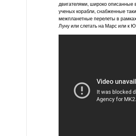
двигателями, широко описанные в
ученых корабли, снабженные так
межпланетные перелеты в рамках
Луну или слетать на Марс или к Ю