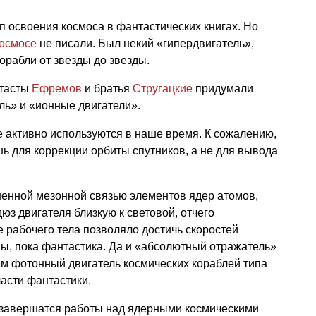
п освоения космоса в фантастических книгах. Но
космосе
не писали. Был некий «гипердвигатель»,
орабли от звезды до звезды.
нтасты
Ефремов
и братья
Стругацкие
придумали
ль» и «ионные двигатели».
 активно используются в наше время. К сожалению,
шь для коррекции орбиты спутников, а не для вывода
шенной мезонной связью элементов ядер атомов,
юз двигателя близкую к световой, отчего
 рабочего тела позволяло достичь скоростей
вы, пока фантастика. Да и «абсолютный отражатель»
м фотонный двигатель космических кораблей типа
ласти фантастики.
о завершатся работы над ядерными космическими