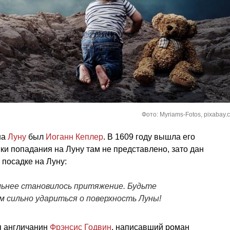
Фото: Myriams-Fotos, pixabay.
на
Луну
был
Иоганн Кеплер
. В 1609 году вышла его
ки попадания на Луну там не представлено, зато дан
 посадке на Луну:
льнее становилось притяжение. Будьте
 сильно удариться о поверхность Луны!
я англичанин
Фрэнсис Годвин
, написавший роман