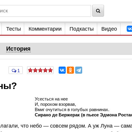
Тесты
Комментарии
Подкасты
Видео
История
1
уны?
Усесться на нее
И, порохом взорвав,
Вмиг очутиться в голубых равнинах.
Сирано де Бержерак (в пьесе Эдмона Роста
лагали, что небо — совсем рядом. А уж Луна — сам