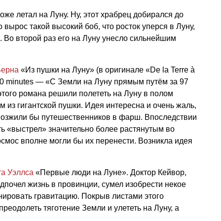
тоже летал на Луну. Ну, этот храбрец добирался до
о вырос такой высокий боб, что росток уперся в Луну,
. Во второй раз его на Луну унесло сильнейшим
ерна
«Из пушки на Луну» (в оригинале «De la Terre à
es 20 minutes — «С Земли на Луну прямым путём за 97
 этого романа решили полететь на Луну в полом
 из гигантской пушки. Идея интересна и очень жаль,
змозжили бы путешественников в фарш. Впоследствии
ть «выстрел» значительно более растянутым во
осмос вполне могли бы их перенести. Возникла идея
та Уэллса
«Первые люди на Луне». Доктор Кейвор,
дпочел жизнь в провинции, сумел изобрести некое
нировать гравитацию. Покрыв листами этого
преодолеть тяготение Земли и улететь на Луну, а