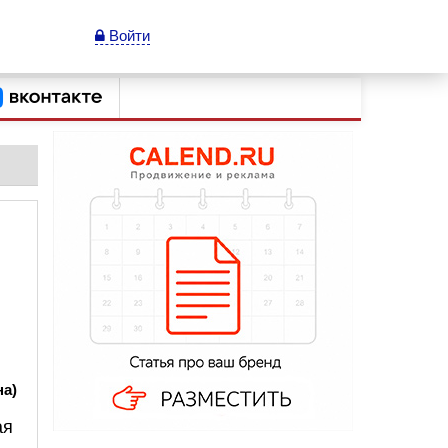
Войти
на)
ая