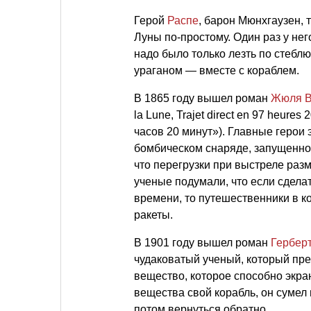
Герой
Распе
, барон Мюнхгаузен, 
Луны по-простому. Один раз у нег
надо было только лезть по стеблю
ураганом — вместе с кораблем.
В 1865 году вышел роман
Жюля В
la Lune, Trajet direct en 97 heur
часов 20 минут»). Главные герои
бомбическом снаряде, запущенном
что перегрузки при выстреле ра
ученые подумали, что если сдела
времени, то путешественники в к
ракеты.
В 1901 году вышел роман
Гербер
чудаковатый ученый, который пре
вещество, которое способно экра
вещества свой корабль, он сумел 
потом вернуться обратно.