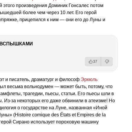
й этого произведения Доминик Гонсалес потом
вышедшей более чем через 10 лет. Его герой
упряжке, прицепился к ним — они его до Луны и
О ВСПЫШКАМИ
37
эт и писатель, драматург и философ
Эркюль
Был весьма вольнодумен — может быть, потому, что
амфлеты, трагедии, пьесы, статьи. Его пьесы шли в
. Из-за некоторых его даже обвинили в атеизме! Но
дилогия о государстве на Луне, названная «Иной
ны» (Histoire comique des États et Empires de la
 герой Сирано использует пороховую машину