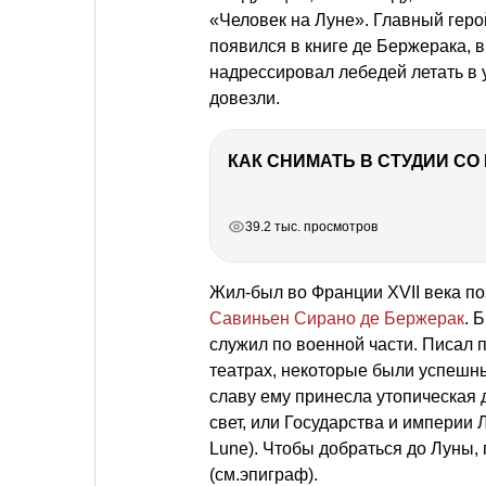
«Человек на Луне». Главный геро
появился в книге де Бержерака, 
надрессировал лебедей летать в 
довезли.
КАК СНИМАТЬ В СТУДИИ С
РЕКЛАМА
РЕКЛАМА
РЕКЛАМА
39.2 тыс. просмотров
Жил-был во Франции XVII века по
Савиньен Сирано де Бержерак
. 
служил по военной части. Писал п
театрах, некоторые были успешны
славу ему принесла утопическая 
свет, или Государства и империи Лу
Lune). Чтобы добраться до Луны,
(см.эпиграф).