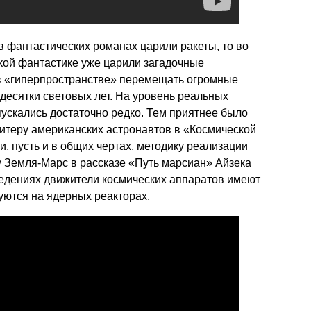
в фантастических романах царили ракеты, то во
кой фантастике уже царили загадочные
в «гиперпространстве» перемещать огромные
 десятки световых лет. На уровень реальных
ускались достаточно редко. Тем приятнее было
итеру американских астронавтов в «Космической
и, пусть и в общих чертах, методику реализации
 Земля-Марс в рассказе «Путь марсиан» Айзека
ведениях движители космических аппаратов имеют
руются на ядерных реакторах.