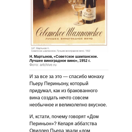
Н. Мартынов, «Советское шампанское.
Лучшее виноградное вино», 1952 г.
Фото: artchive.ru
И за все за это — спасибо монаху
Пьеру Периньону, который
придумал, как из бракованного
вина создать нечто совсем
необычное и великолепно вкусное.
И, кстати, почему говорят «Дом
Периньон»? Келаря аббатства
Овиллер Пьера звали «дом