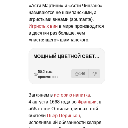
«Асти Мартини» и «Асти Чинзано»
называются не шампанскими, а
игристыми винами (spumante).
Игристых вин
в мире производится
в десятки раз больше, чем
«настоящего» шампанского.
МОЩНЫЙ ЦВЕТНОЙ СВЕТ – NANLITE FC-500C
РЕКЛАМА
РЕКЛАМА
РЕКЛАМА
50.2 тыс.
146
просмотров
Заглянем в
историю напитка
.
4 августа 1668 года во
Франции
, в
аббатстве Отвильер, монах этой
обители
Пьер Периньон
,
исполнявший обязанности келаря