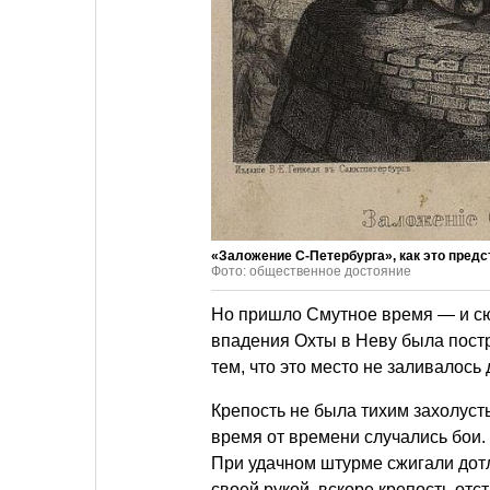
«Заложение С-Петербурга», как это предст
Фото: общественное достояние
Но пришло Смутное время — и сю
впадения Охты в Неву была пост
тем, что это место не заливалос
Крепость не была тихим захолусть
время от времени случались бои.
При удачном штурме сжигали дот
своей рукой, вскоре крепость отс