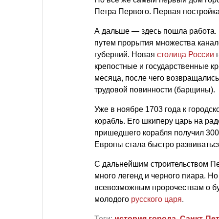
Петра Первого. Первая постройка 
А дальше — здесь пошла работа. 
путем прорытия множества канало
губерний. Новая
столица России
н
крепостные и государственные кре
месяца, после чего возвращалис
трудовой повинности (барщины).
Уже в ноябре 1703 года к городс
корабль. Его шкиперу царь на ра
пришедшего корабля получил 300 
Европы стала быстро развиватьс
С дальнейшим строительством Пе
много легенд и черного пиара. Н
всевозможным пророчествам о бу
молодого
русского царя
.
Теги:
история города
,
Санкт-Пе