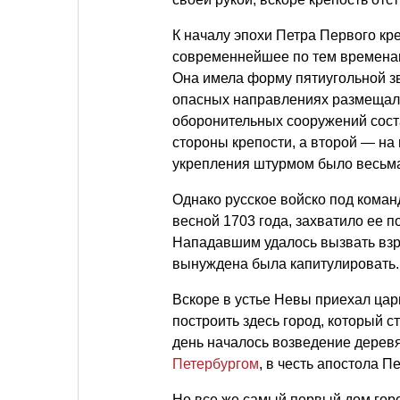
К началу эпохи Петра Первого кр
современнейшее по тем временам
Она имела форму пятиугольной з
опасных направлениях размещал
оборонительных сооружений соста
стороны крепости, а второй — на
укрепления штурмом было весьма
Однако русское войско под кома
весной 1703 года, захватило ее п
Нападавшим удалось вызвать взры
вынуждена была капитулировать. 
Вскоре в устье Невы приехал цар
построить здесь город, который с
день началось возведение дерев
Петербургом
, в честь апостола Пе
Но все же самый первый дом гор