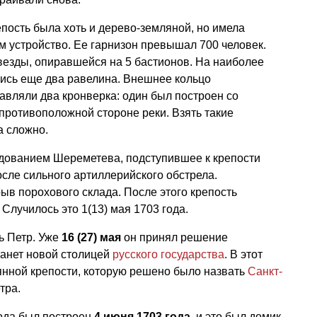
епость была хоть и дерево-земляной, но имела
 устройство. Ее гарнизон превышал 700 человек.
везды, опиравшейся на 5 бастионов. На наиболее
ись еще два равелина. Внешнее кольцо
вляли два кронверка: один был построен со
 противоположной стороне реки. Взять такие
 сложно.
ндованием Шереметева, подступившее к крепости
осле сильного артиллерийского обстрела.
в порохового склада. После этого крепость
Случилось это 1(13) мая 1703 года.
ь Петр. Уже
16 (27) мая
он принял решение
танет новой столицей
русского государства
. В этот
янной крепости, которую решено было назвать
Санкт-
тра.
ода был построен
4 июня 1703 года
, и это был домик