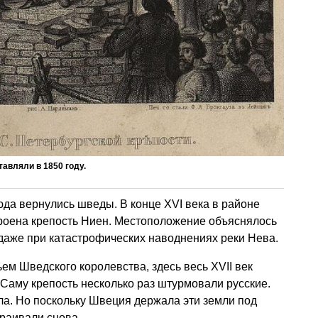
авляли в 1850 году.
да вернулись шведы. В конце XVI века в районе
роена крепость Ниен. Местоположение объяснялось
ь даже при катастрофических наводнениях реки Нева.
ем Шведского королевства, здесь весь XVII век
 Саму крепость несколько раз штурмовали русские.
ла. Но поскольку Швеция держала эти земли под
траивали снова.