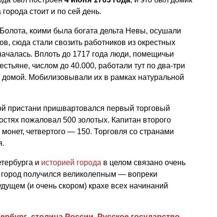
города стоит и по сей день.
Болота, коими была богата дельта Невы, осушали
в, сюда стали свозить работников из окрестных
ачалась. Вплоть до 1717 года люди, помещичьи
стьяне, числом до 40.000, работали тут по два-три
ь домой. Мобилизовывали их в рамках натуральной
кой пристани пришвартовался первый торговый
достях пожаловал 500 золотых. Капитан второго
монет, четвертого — 150. Торговля со странами
я.
тербурга и
историей города
в целом связано очень
о город получился великолепным — вопреки
дущем (и очень скором) крахе всех начинаний
тербург
,
столица России
,
Русское государство
,