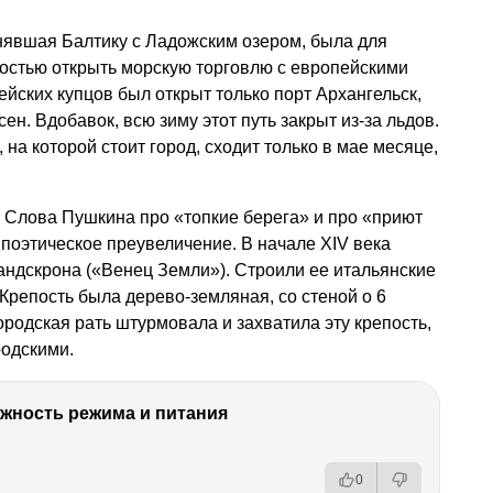
нявшая Балтику с Ладожским озером, была для
остью открыть морскую торговлю с европейскими
ейских купцов был открыт только порт Архангельск,
ен. Вдобавок, всю зиму этот путь закрыт из-за льдов.
 на которой стоит город, сходит только в мае месяце,
 Слова Пушкина про «топкие берега» и про «приют
 поэтическое преувеличение. В начале XIV века
андскрона («Венец Земли»). Строили ее итальянские
Крепость была дерево-земляная, со стеной о 6
ородская рать штурмовала и захватила эту крепость,
родскими.
ность режима и питания
0