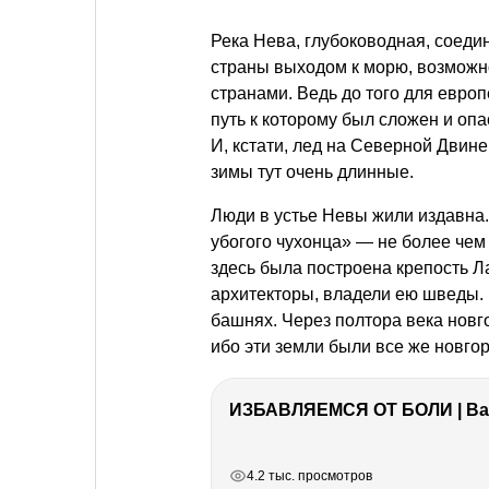
Река Нева, глубоководная, соеди
страны выходом к морю, возможн
странами. Ведь до того для европ
путь к которому был сложен и опас
И, кстати, лед на Северной Двине,
зимы тут очень длинные.
Люди в устье Невы жили издавна.
убогого чухонца» — не более чем
здесь была построена крепость Л
архитекторы, владели ею шведы. 
башнях. Через полтора века новг
ибо эти земли были все же новго
ИЗБАВЛЯЕМСЯ ОТ БОЛИ | Важ
РЕКЛАМА
РЕКЛАМА
РЕКЛАМА
РЕКЛАМА
4.2 тыс. просмотров