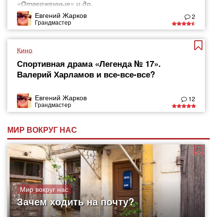
«Отверженные» и др.
Евгений Жарков
2
Грандмастер
Кино
Спортивная драма «Легенда № 17».
Валерий Харламов и все-все-все?
Евгений Жарков
12
Грандмастер
МИР ВОКРУГ НАС
Мир вокруг нас
Зачем ходить на почту?