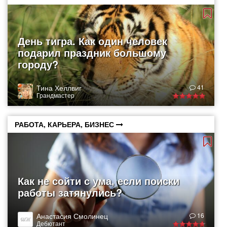
День тигра. Как один человек
подарил праздник большому
городу?
Тина Хеллвиг
41
Грандмастер
РАБОТА, КАРЬЕРА, БИЗНЕС
Как не сойти с ума, если поиски
работы затянулись?
Анастасия Смолинец
16
Дебютант