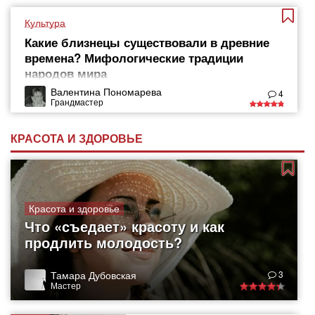
Культура
Какие близнецы существовали в древние
времена? Мифологические традиции
народов мира
Валентина Пономарева
4
Грандмастер
КРАСОТА И ЗДОРОВЬЕ
Красота и здоровье
Что «съедает» красоту и как
продлить молодость?
Тамара Дубовская
3
Мастер