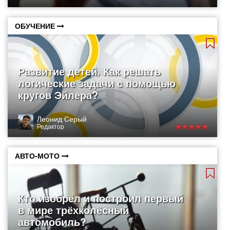
ОБУЧЕНИЕ
Развитие детей. Как решать
логические задачи с помощью
кругов Эйлера?
Леонид Серый
Редактор
АВТО-МОТО
Кто изобрёл и построил первый
в мире трёхколёсный
автомобиль?