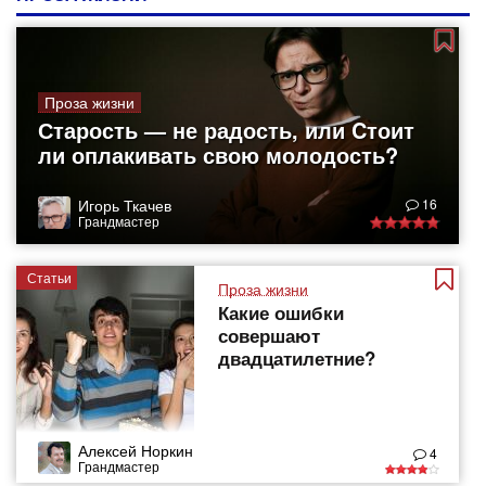
Проза жизни
Старость — не радость, или Cтоит
ли оплакивать свою молодость?
Игорь Ткачев
16
Грандмастер
Статьи
Проза жизни
Какие ошибки
совершают
двадцатилетние?
Алексей Норкин
4
Грандмастер