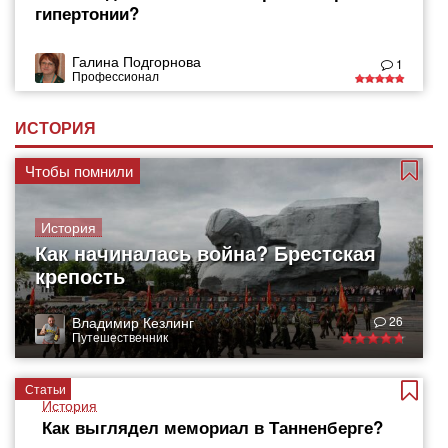
гипертонии?
Галина Подгорнова
1
Профессионал
ИСТОРИЯ
Чтобы помнили
История
Как начиналась война? Брестская
крепость
Владимир Кезлинг
26
Путешественник
Статьи
История
Как выглядел мемориал в Танненберге?