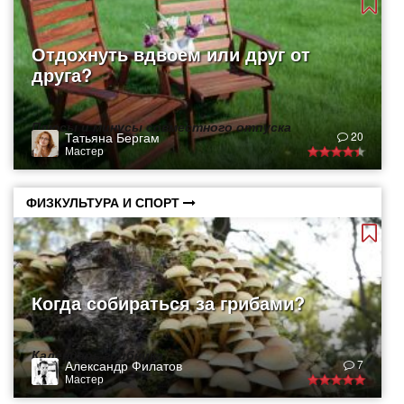
Отдохнуть вдвоем или друг от
друга?
Плюсы и минусы совместного отпуска
Татьяна Бергам
20
Мастер
ФИЗКУЛЬТУРА И СПОРТ
Когда собираться за грибами?
Календарь грибника
Александр Филатов
7
Мастер