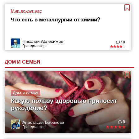
Мир вокруг нас
Что есть в металлургии от химии?
Николай Аблесимов
10
Грандмастер
ДОМ И СЕМЬЯ
Дом и семья
Какую пользу здоровью приносит
рукоделие?
Анастасия Бабакова
8
Грандмастер