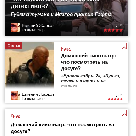
детективов?
Гудки в тумане и Мягков против Гафта
Евгений Жарков
3
Грандмастер
Статьи
Кино
Домашний кинотеатр:
что посмотреть на
досуге?
«Бросок кобры 2», «Пушки,
телки и азарт» и не
только
Евгений Жарков
2
Грандмастер
Кино
Домашний кинотеатр: что посмотреть на
досуге?