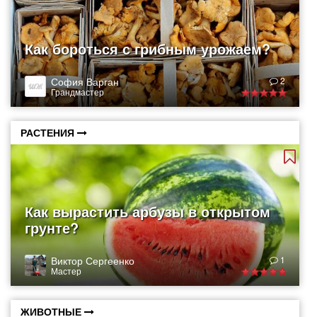
Как бороться с грибным урожаем?
София Варган
2
Грандмастер
РАСТЕНИЯ
Как вырастить арбузы в открытом
грунте?
Виктор Сергеенко
1
Мастер
ЖИВОТНЫЕ