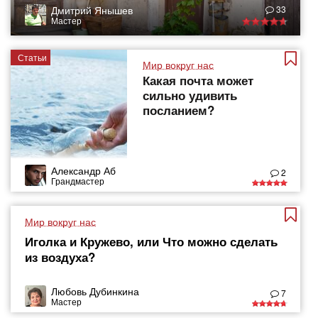
Дмитрий Янышев
33
Мастер
Статьи
Мир вокруг нас
Какая почта может
сильно удивить
посланием?
Александр Аб
2
Грандмастер
Мир вокруг нас
Иголка и Кружево, или Что можно сделать
из воздуха?
Любовь Дубинкина
7
Мастер