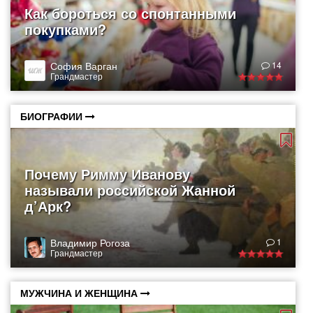
Как бороться со спонтанными
покупками?
София Варган
14
Грандмастер
БИОГРАФИИ
Почему Римму Иванову
называли российской Жанной
д’Арк?
Владимир Рогоза
1
Грандмастер
МУЖЧИНА И ЖЕНЩИНА