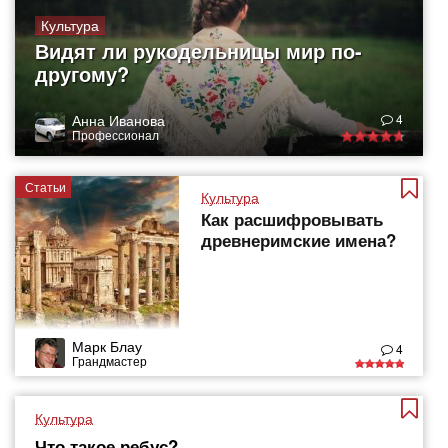
Культура
Видят ли рукодельницы мир по-
другому?
Анна Иванова
4
Профессионал
Статьи
Культура
Как расшифровывать
древнеримские имена?
Марк Блау
4
Грандмастер
Культура
Что такое ребус?