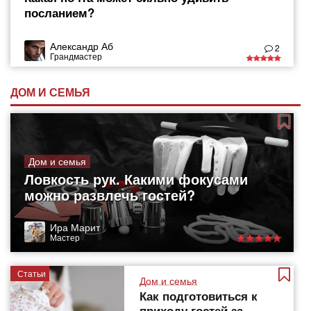
посланием?
Александр Аб
2
Грандмастер
ДОМ И СЕМЬЯ
Дом и семья
Ловкость рук. Какими фокусами
можно развлечь гостей?
Ира Марит
Мастер
Статьи
Дом и семья
Как подготовиться к
приходу гостей за