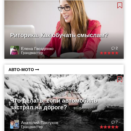
Риторика. Как обучать смыслам?
Елена Гвозденко
2
Грандмастер
АВТО-МОТО
Что делать, если автомобиль
застрял на дороге?
Анатолий Пастухов
7
Грандмастер