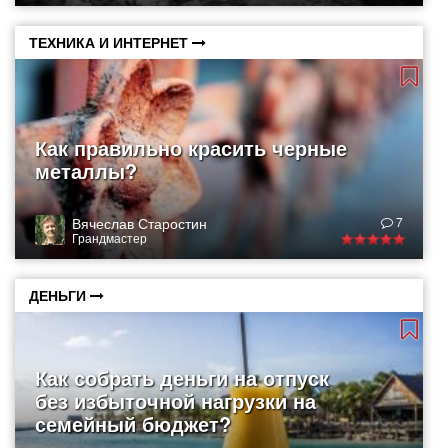
ТЕХНИКА И ИНТЕРНЕТ
Как правильно красить черные
металлы?
Вячеслав Старостин
7
Грандмастер
ДЕНЬГИ
Как собрать деньги на отпуск
без избыточной нагрузки на
семейный бюджет?