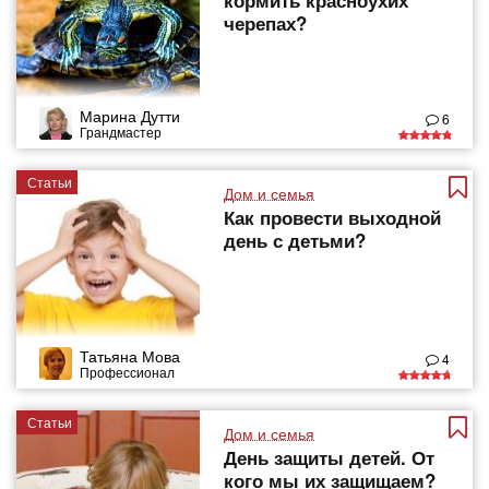
кормить красноухих
черепах?
Марина Дутти
6
Грандмастер
Статьи
Дом и семья
Как провести выходной
день с детьми?
Татьяна Мова
4
Профессионал
Статьи
Дом и семья
День защиты детей. От
кого мы их защищаем?