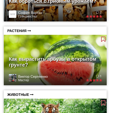
Как бороться с грибным урожаем?
София Варган
2
Грандмастер
РАСТЕНИЯ
Как вырастить арбузы в открытом
грунте?
Виктор Сергеенко
1
Мастер
ЖИВОТНЫЕ