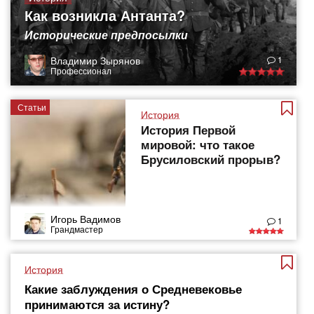
Как возникла Антанта?
Исторические предпосылки
Владимир Зырянов
1
Профессионал
Статьи
История
История Первой
мировой: что такое
Брусиловский прорыв?
Игорь Вадимов
1
Грандмастер
История
Какие заблуждения о Средневековье
принимаются за истину?