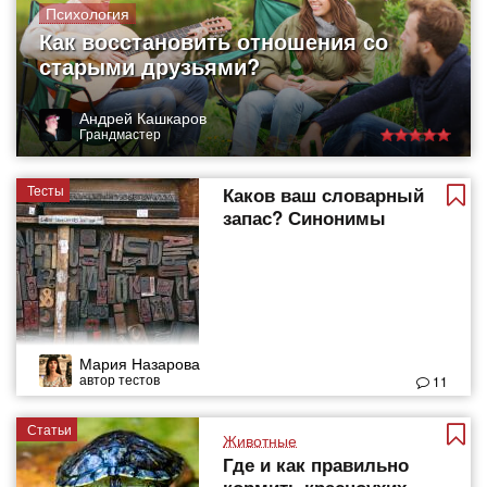
Психология
Как восстановить отношения со
старыми друзьями?
Андрей Кашкаров
Грандмастер
Тесты
Каков ваш словарный
запас? Синонимы
Мария Назарова
автор тестов
11
Статьи
Животные
Где и как правильно