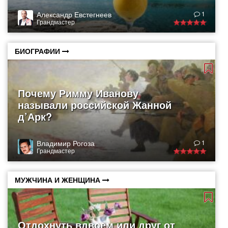
Александр Евстегнеев
1
Грандмастер
БИОГРАФИИ
Почему Римму Иванову
называли российской Жанной
д’Арк?
Владимир Рогоза
1
Грандмастер
МУЖЧИНА И ЖЕНЩИНА
Отдохнуть вдвоем или друг от