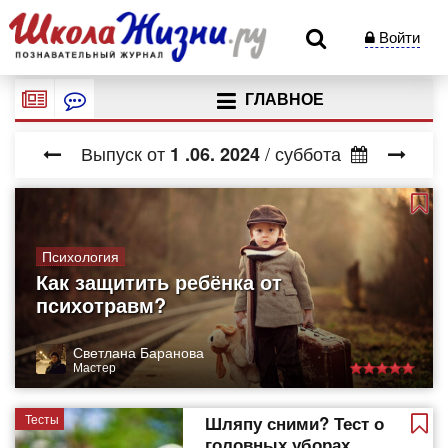
Войти
ГЛАВНОЕ
Выпуск от
/ суббота
1
.06.
2024
Психология
Как защитить ребёнка от
психотравм?
Светлана Баранова
Мастер
Тесты
Шляпу сними? Тест о
головных уборах