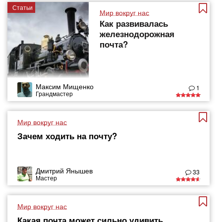
Статьи
Мир вокруг нас
Как развивалась
железнодорожная
почта?
Максим Мищенко
1
Грандмастер
Мир вокруг нас
Зачем ходить на почту?
Дмитрий Янышев
33
Мастер
Мир вокруг нас
Какая почта может сильно удивить