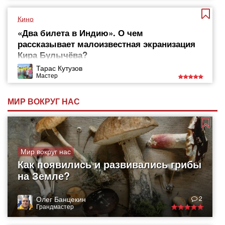
Кино
«Два билета в Индию». О чем
рассказывает малоизвестная экранизация
Кира Булычёва?
Тарас Кутузов
Мастер
МИР ВОКРУГ НАС
Мир вокруг нас
Как появились и развивались грибы
на Земле?
Олег Банцекин
2
Грандмастер