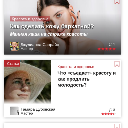
Красота и здоровье
Как сделать кожу бархатной?
Манная каша на страже красоты
Джулианна Санрайс
1
Мастер
Статьи
Красота и здоровье
Что «съедает» красоту и
как продлить
молодость?
Тамара Дубовская
3
Мастер