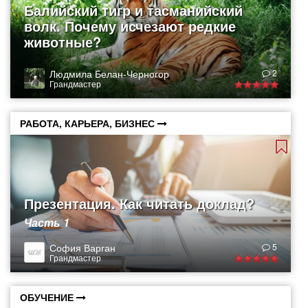
Балийский тигр и тасманийский
волк. Почему исчезают редкие
животные?
Людмила Белан-Черногор
2
Грандмастер
РАБОТА, КАРЬЕРА, БИЗНЕС
Презентация. Как читать доклад?
Часть 1
София Варган
5
Грандмастер
ОБУЧЕНИЕ