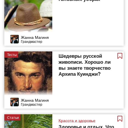
Жанна Магиня
Грандмастер
Тесты
Шедевры русской
живописи. Хорошо ли
вы знаете творчество
Архипа Куинджи?
Жанна Магиня
Грандмастер
Статьи
Красота и здоровье
Здоровье и отдых. Что