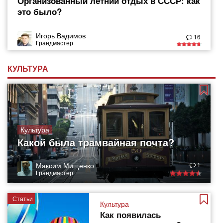
Организованный летний отдых в СССР: как
это было?
Игорь Вадимов
16
Грандмастер
КУЛЬТУРА
Культура
Какой была трамвайная почта?
Максим Мищенко
1
Грандмастер
Статьи
Культура
Как появилась