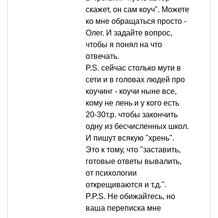
скажет, он сам коуч". Можете
ко мне обращаться просто -
Олег. И задайте вопрос,
чтобы я понял на что
отвечать.
P.S. сейчас столько мути в
сети и в головах людей про
коучинг - коучи ныне все,
кому не лень и у кого есть
20-30т.р. чтобы закончить
одну из бесчисленных школ.
И пишут всякую "хрень".
Это к тому, что "заставить,
готовые ответы вывалить,
от психологии
открещиваются и т.д.".
P.P.S. Не обижайтесь, но
ваша переписка мне