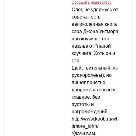
Сообщить модератору
Олег, не удержусь от
совета - есть
великолепная книга
сэра Джона Уитмора
про коучинг - его
называют "папой"
коучинга. Хоть он и
сэр
(действительный, из
рук королевы), но
пишет понятно,
доброжелательно и
главное, без
пустоты и
нагромождений.
http://www.koob.ru/wh
itmore_john/.
Удачи вам.