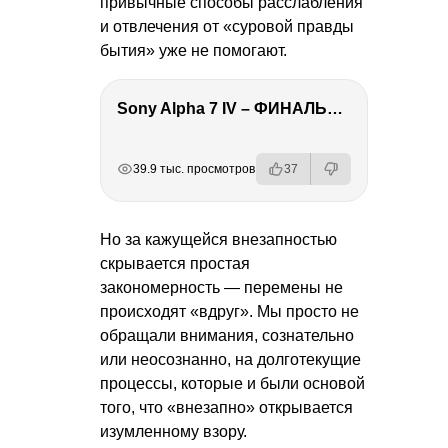
привычные способы расслабления
и отвлечения от «суровой правды
бытия» уже не помогают.
Sony Alpha 7 IV – ФИНАЛЬНЫЙ ОБЗОР
РЕКЛАМА
РЕКЛАМА
РЕКЛАМА
39.9 тыс. просмотров
37
Но за кажущейся внезапностью
скрывается простая
закономерность — перемены не
происходят «вдруг». Мы просто не
обращали внимания, сознательно
или неосознанно, на долготекущие
процессы, которые и были основой
того, что «внезапно» открывается
изумленному взору.