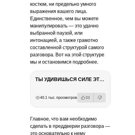
костюм, ни предельно умного
выражения вашего лица.
Единственное, чем вы можете
манипулировать — это удачно
выбранной паузой, или
интонацией, а также грамотно
составленной структурой самого
разговора. Вот на этой структуре
мы и остановимся подробнее.
ТЫ УДИВИШЬСЯ СИЛЕ ЭТО ЧЕЛОВЕКА! Блог о нашей поездке в Вышний Волочек
РЕКЛАМА
РЕКЛАМА
РЕКЛАМА
РЕКЛАМА
40.1 тыс. просмотров
33
Главное, что вам необходимо
сделать в преддверии разговора —
это основательно к нему