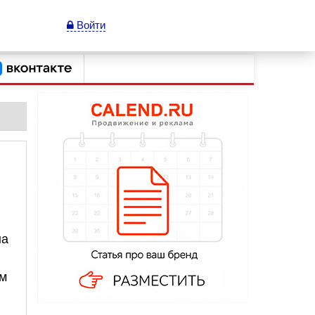
Войти
на
ам