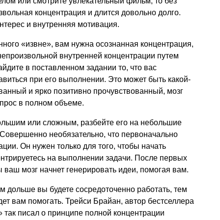
лом или смотрите увлекательный фильм, то без
звольная концентрация и длится довольно долго.
нтерес и внутренняя мотивация.
ного «извне», вам нужна осознанная концентрация,
 непроизвольной внутренней концентрации путем
йдите в поставленном задании то, что вас
авиться при его выполнении. Это может быть какой-
ованный и ярко позитивно прочувствованный, мозг
опрос в полном объеме.
ольшим или сложным, разбейте его на небольшие
. Совершенно необязательно, что первоначально
ции. Он нужен только для того, чтобы начать
ентрируетесь на выполнении задачи. После первых
 ваш мозг начнет генерировать идеи, помогая вам.
ем дольше вы будете сосредоточенно работать, тем
ет вам помогать. Трейси Брайан, автор бестселлера
 так писал о принципе полной концентрации