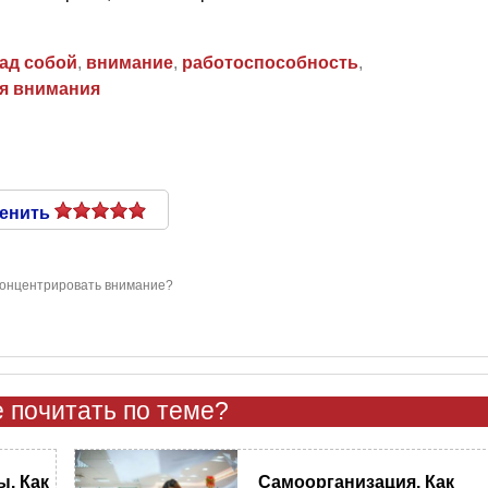
ад собой
,
внимание
,
работоспособность
,
я внимания
енить
концентрировать внимание?
 почитать по теме?
. Как
Самоорганизация. ​Как