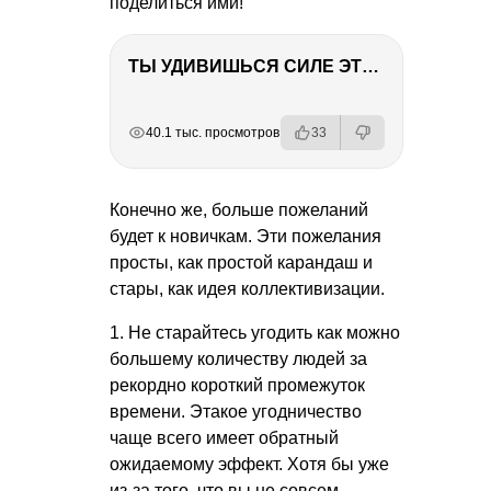
поделиться ими!
ТЫ УДИВИШЬСЯ СИЛЕ ЭТО ЧЕЛОВЕКА! Блог о нашей поездке в Вышний Волочек
РЕКЛАМА
РЕКЛАМА
РЕКЛАМА
РЕКЛАМА
40.1 тыс. просмотров
33
Конечно же, больше пожеланий
будет к новичкам. Эти пожелания
просты, как простой карандаш и
стары, как идея коллективизации.
1. Не старайтесь угодить как можно
большему количеству людей за
рекордно короткий промежуток
времени. Этакое угодничество
чаще всего имеет обратный
ожидаемому эффект. Хотя бы уже
из-за того, что вы не совсем