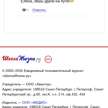
Елена, лишь удачи на пути!
Ответить
0
12+
© 2000–2026 Ежедневный познавательный журнал
«ШколаЖизни.ру»
Учредитель — ООО «Квантор»
Адрес учредителя: 198516 Санкт-Петербург, г. Петергоф, Санкт-
Мы собираем файлы cookie и применяем
Яндекс.Метрику
.
Петербургский пр., д.60, лит.А, ч.п. 2-Н, оф.432, 434
Подробнее
ПРИНЯТЬ
Издатель —
ООО «МЕДИО»
Адрес издателя: 198516 Санкт-Петербург, г. Петергоф, Санкт-