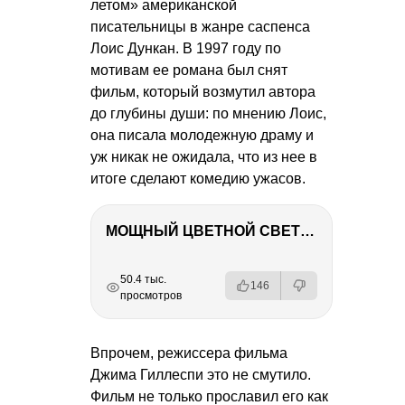
летом» американской
писательницы в жанре саспенса
Лоис Дункан. В 1997 году по
мотивам ее романа был снят
фильм, который возмутил автора
до глубины души: по мнению Лоис,
она писала молодежную драму и
уж никак не ожидала, что из нее в
итоге сделают комедию ужасов.
МОЩНЫЙ ЦВЕТНОЙ СВЕТ – NANLITE FC-500C
РЕКЛАМА
РЕКЛАМА
РЕКЛАМА
РЕКЛАМА
50.4 тыс.
146
просмотров
Впрочем, режиссера фильма
Джима Гиллеспи это не смутило.
Фильм не только прославил его как