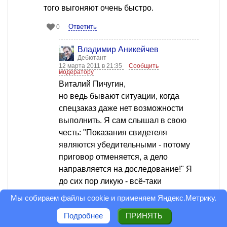
того выгоняют очень быстро.
Ответить
0
Владимир Аникейчев
Дебютант
12 марта 2011 в 21:35
Сообщить
модератору
Виталий Пичугин,
но ведь бывают ситуации, когда
спецзаказ даже нет возможности
выполнить. Я сам слышал в свою
честь: "Показания свидетеля
являются убедительными - потому
приговор отменяется, а дело
направляется на доследование!" Я
до сих пор ликую - всё-таки
Верховный суд...
Мы собираем файлы cookie и применяем
Яндекс.Метрику
.
Оценка статьи: 5
Подробнее
ПРИНЯТЬ