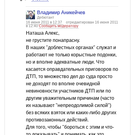
Владимир Аникейчев
Дебютант
16 июня 2011 в 12:37
отредактирован 16 июня 2011
в 12:40
Сообщить модератору
Наташа Алекс,
не грустите понапрасну.
В наших "доблестных органах" служат и
работают не только корыстные подонки,
но и вполне адекватные люди. Что
касается оправдательных приговоров по
ДТП, то множество дел до суда просто
не доходят по вполне очевидной
невиновности участников ДТП или по
другим уважительным причинам (часто
их называют "непреодолимой силой")
без всяких взяток или каких-либо других
противозаконных действий.
Для того, чтобы "бороться с этим и что-
то доказывать" и понимать, как это