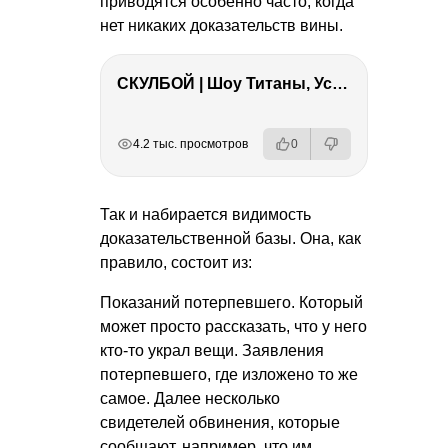
приводятся особенно часто, когда
нет никаких доказательств вины.
СКУЛБОЙ | Шоу Титаны, Усейн Болт, Ларрат, Зашквар!
РЕКЛАМА
РЕКЛАМА
РЕКЛАМА
РЕКЛАМА
4.2 тыс. просмотров
0
Так и набирается видимость
доказательственной базы. Она, как
правило, состоит из:
Показаний потерпевшего. Который
может просто рассказать, что у него
кто-то украл вещи. Заявления
потерпевшего, где изложено то же
самое. Далее несколько
свидетелей обвинения, которые
сообщают, например, что им