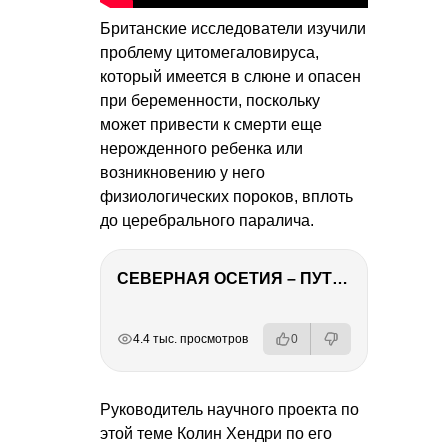
Британские исследователи изучили
проблему цитомегаловируса,
который имеется в слюне и опасен
при беременности, поскольку
может привести к смерти еще
нерожденного ребенка или
возникновению у него
физиологических пороков, вплоть
до церебрального паралича.
СЕВЕРНАЯ ОСЕТИЯ – ПУТЕШЕСТВИЕ НА КАВКАЗ часть 4
РЕКЛАМА
РЕКЛАМА
РЕКЛАМА
РЕКЛАМА
РЕКЛАМА
4.4 тыс. просмотров
0
Руководитель научного проекта по
этой теме Колин Хендри по его