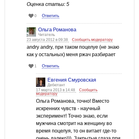
Оценка статьи: 5
Ответить
0
Ольга Романова
Читатель
23 августа 2012 в 09:38
Сообщить модератору
andry andry, при таком поцелуе (не знаю
как у остальных) меня ржач разбирает
Ответить
1
Евгения Смуровская
Дебютант
17 марта 2013 в 14:48
Сообщить
модератору
Ольга Романова, точно! Вместо
искренних чувств - научный
эксперимент! Точно знаю, если
мужчина смотрит на женщину во
время поцелуя, то он витает где-то
очень далеко))). Закрытые глаза при