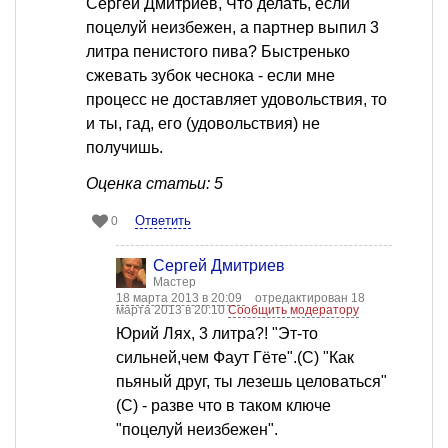
Сергей Дмитриев, Что делать, если
поцелуй неизбежен, а партнер выпил 3
литра пенистого пива? Быстренько
сжевать зубок чеснока - если мне
процесс не доставляет удовольствия, то
и ты, гад, его (удовольствия) не
получишь.
Оценка статьи: 5
Ответить
0
Сергей Дмитриев
Мастер
18 марта 2013 в 20:09
отредактирован 18
марта 2013 в 20:10
Сообщить модератору
Юрий Лях, 3 литра?! "Эт-то
сильней,чем Фаут Гёте".(С) "Как
пьяный друг, ты лезешь целоваться"
(С) - разве что в таком ключе
"поцелуй неизбежен".