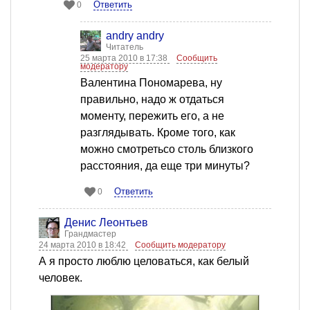
Ответить
0
andry andry
Читатель
25 марта 2010 в 17:38
Сообщить
модератору
Валентина Пономарева, ну
правильно, надо ж отдаться
моменту, пережить его, а не
разглядывать. Кроме того, как
можно смотретьсо столь близкого
расстояния, да еще три минуты?
Ответить
0
Денис Леонтьев
Грандмастер
24 марта 2010 в 18:42
Сообщить модератору
А я просто люблю целоваться, как белый
человек.