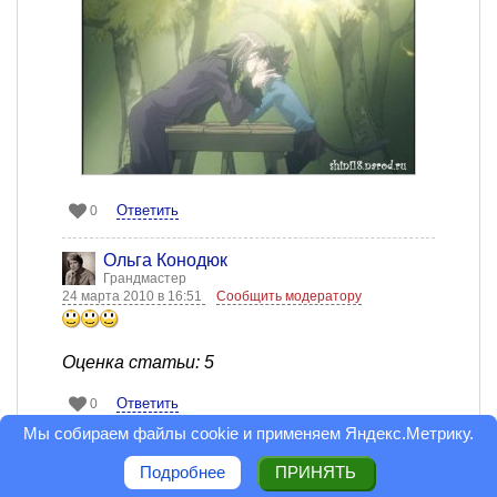
Ответить
0
Ольга Конодюк
Грандмастер
24 марта 2010 в 16:51
Сообщить модератору
Оценка статьи: 5
Ответить
0
Мы собираем файлы cookie и применяем
Яндекс.Метрику
.
Валентина Пономарева
Подробнее
ПРИНЯТЬ
Грандмастер
24 марта 2010 в 18:10
Сообщить модератору