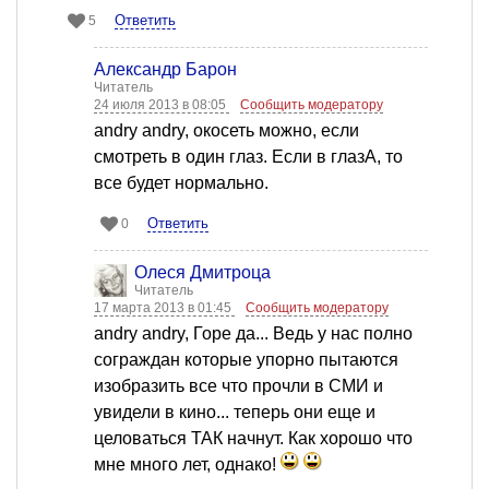
Ответить
5
Александр Барон
Читатель
24 июля 2013 в 08:05
Сообщить модератору
andry andry, окосеть можно, если
смотреть в один глаз. Если в глазА, то
все будет нормально.
Ответить
0
Олеся Дмитроца
Читатель
17 марта 2013 в 01:45
Сообщить модератору
andry andry, Горе да... Ведь у нас полно
сограждан которые упорно пытаются
изобразить все что прочли в СМИ и
увидели в кино... теперь они еще и
целоваться ТАК начнут. Как хорошо что
мне много лет, однако!