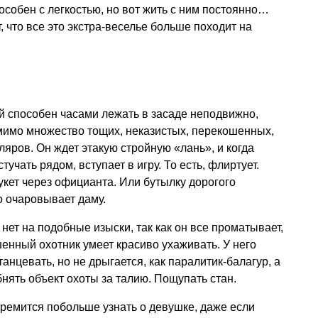
особен с легкостью, но вот жить с ним постоянно…
, что все это экстра-веселье больше походит на
й способен часами лежать в засаде неподвижно,
мимо множество тощих, неказистых, перекошенных,
яров. Он ждет этакую стройную «лань», и когда
учать рядом, вступает в игру. То есть, флиртует.
кет через официанта. Или бутылку дорогого
о очаровывает даму.
 нет на подобные изыски, так как он все проматывает,
шенный охотник умеет красиво ухаживать. У него
танцевать, но не дрыгается, как паралитик-балагур, а
нять объект охоты за талию. Пощупать стан.
стремится побольше узнать о девушке, даже если