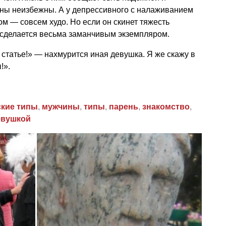
ены неизбежны. А у депрессивного с налаживанием
м — совсем худо. Но если он скинет тяжесть
р сделается весьма заманчивым экземпляром.
 статье!» — нахмурится иная девушка. Я же скажу в
!».
ские типы
,
мужчины
,
типы
,
парень
,
знакомство
,
евушкой