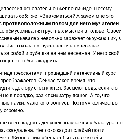
епрессия основательно бьет по либидо. Посему
шивать себя же: «Знакомиться? А зачем мне это
с противоположным полом для него мучителен.
с обмусоливания грустных мыслей в голове. Своей
ссивный кавалер невольно заражает окружающих, в
гу. Часто из-за погруженности в невеселые
 за собой и рубашка на нем несвежая. У него свой
 ищет, кого бы закадрить.
антидепрессантами, прошедший интенсивный курс
преображается. Сейчас такое время, что
а идти к доктору стесняются. Засмеют ведь, если кто
й не в порядке, раз к психиатру пошел. А то, что
ные науки, мало кого волнует. Поэтому количество
у огромно.
ше всего кадрить девушек получается у балагура, но
на, скандальна. Неплохо кадрит слабый пол и
чен. Жизнь с ним обещает быть надежной и