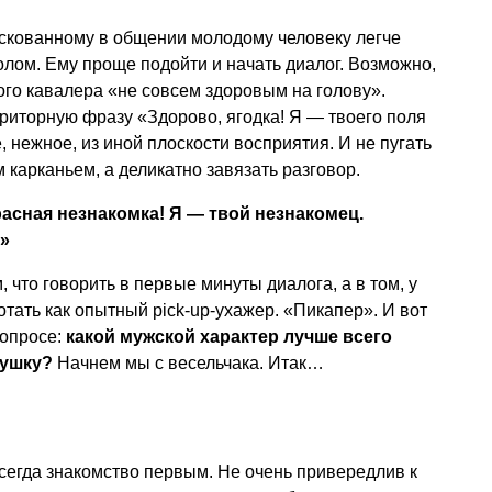
аскованному в общении молодому человеку легче
олом. Ему проще подойти и начать диалог. Возможно,
го кавалера «не совсем здоровым на голову».
риторную фразу «Здорово, ягодка! Я — твоего поля
, нежное, из иной плоскости восприятия. И не пугать
карканьем, а деликатно завязать разговор.
асная незнакомка! Я — твой незнакомец.
»
, что говорить в первые минуты диалога, а в том, у
тать как опытный pick-up-ухажер. «Пикапер». И вот
вопросе:
какой мужской характер лучше всего
вушку?
Начнем мы с весельчака. Итак…
всегда знакомство первым. Не очень привередлив к