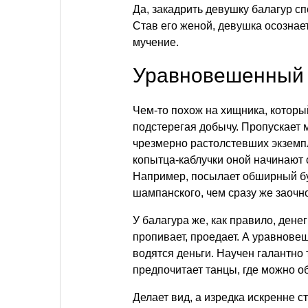
Да, закадрить девушку балагур сп
Став его женой, девушка осознает
мучение.
Уравновешенный
Чем-то похож на хищника, которы
подстерегая добычу. Пропускает 
чрезмерно растолстевших экземпл
копытца-каблучки оной начинают ст
Например, посылает обширный бу
шампанского, чем сразу же заочн
У балагура же, как правило, денег
пропивает, проедает. А уравнове
водятся деньги. Научен галантно 
предпочитает танцы, где можно об
Делает вид, а изредка искренне 