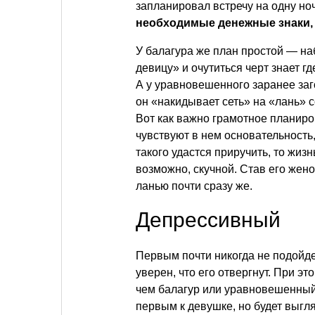
запланировал встречу на одну ноч
необходимые денежные знаки, 
У балагура же план простой — на
девицу» и очутиться черт знает гд
А у уравновешенного заранее заг
он «накидывает сеть» на «лань» с
Вот как важно грамотное планиро
чувствуют в нем основательность,
такого удастся приручить, то жизн
возможно, скучной. Став его жено
ланью почти сразу же.
Депрессивный
Первым почти никогда не подойде
уверен, что его отвергнут. При э
чем балагур или уравновешенный.
первым к девушке, но будет выгл