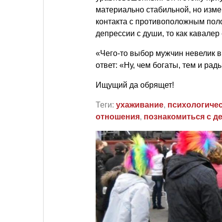
материально стабильной, но изм
контакта с противоположным поло
депрессии с души, то как кавале
«Чего-то выбор мужчин невелик в
ответ: «Ну, чем богаты, тем и рады
Ищущий да обрящет!
Теги:
ухаживание
,
психологиче
отношения
,
познакомиться с д