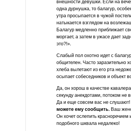
внешности девушки. Если на веч
одна дурнушка, то балагур, особен
утра просыпается в чужой постел
натыкается взглядом на возлежа
Балагур медленно приближает сво
моргает, а затем в ужасе дает зад
это?!».
Слабый пол охотно идет с балагу
общителен. Часто заразительно хо
хлеба вылетают из его рта недож
осыпает собеседников и объект в
Да, он хорош в качестве кавалера
секунду анекдотами, потоком не 
Да и еще совсем вас не слушают
можете ему сообщить.
Ваш женс
Он хочет ослепить красноречием и
подобного шквала недалеко!