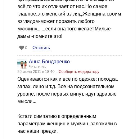
всё,то что их отличает от нас.Но самое
главное,это женский взгляд.Женщина своим
взглядом-может поразить любого
мужчину.......если она того желает.Милые
дамы -помните это!
Ответить
0
Анна Бондаренко
Читатель
29 июля 2011 в 18:40
Сообщить модератору
Оцениваются как и все по одежке: походка,
запах, лицо и т.д. Все на подсознательном
уровне, после первых минут, идут здравые
мысли...
Кстати симпатию к определенным
параметрам женщин и мужчин, заложили в
нас наши предки.