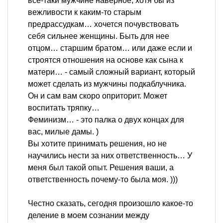
все-таки мужчине наверное, хотя бы из
вежливости к каким-то старым
предрассудкам… хочется почувствовать
себя сильнее женщины. Быть для нее
отцом… старшим братом… или даже если и
строятся отношения на основе как сына к
матери… - самый сложный вариант, который
может сделать из мужчины подкаблучника.
Он и сам вам скоро оприторит. Может
воспитать тряпку…
Феминизм… - это палка о двух концах для
вас, милые дамы. )
Вы хотите принимать решения, но не
научились нести за них ответственность… У
меня был такой опыт. Решения ваши, а
ответственность почему-то была моя. )))
Честно сказать, сегодня произошло какое-то
деление в моем сознании между