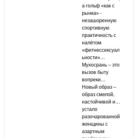
а гольф «как с
рынка» -
незашоренную
спортивную
практичность с
налётом
«фитнессексуал
ьности»…
Мухосрань – это
вызов быту
вопреки…
Новый образ –
образ смелой,
настойчивой и…
устало
разочарованной
женщины с
азартным