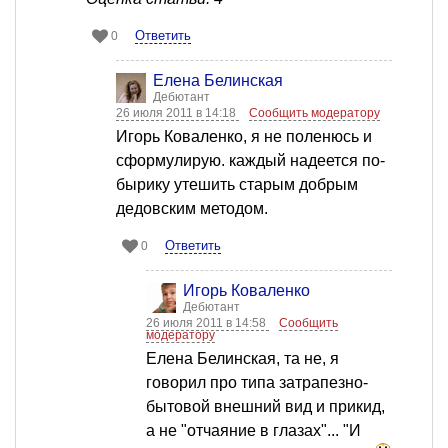
Ответить
0
Елена Белинская
Дебютант
26 июля 2011 в 14:18
Сообщить модератору
Игорь Коваленко, я не поленюсь и
сформулирую. каждый надеется по-
бырику утешить старым добрым
дедовским методом.
Ответить
0
Игорь Коваленко
Дебютант
26 июля 2011 в 14:58
Сообщить
модератору
Елена Белинская, та не, я
говорил про типа затрапезно-
бытовой внешний вид и прикид,
а не "отчаяние в глазах"... "И