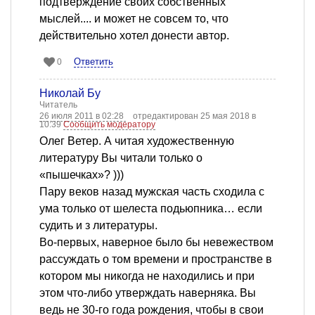
подтверждение своих собственных
мыслей.... и может не совсем то, что
действительно хотел донести автор.
Ответить
0
Николай Бу
Читатель
26 июля 2011 в 02:28
отредактирован 25 мая 2018 в
10:39
Сообщить модератору
Олег Ветер. А читая художественную
литературу Вы читали только о
«пышечках»? )))
Пару веков назад мужская часть сходила с
ума только от шелеста подьюпника… если
судить и з литературы.
Во-первых, наверное было бы невежеством
рассуждать о том времени и пространстве в
котором мы никогда не находились и при
этом что-либо утверждать наверняка. Вы
ведь не 30-го года рождения, чтобы в свои