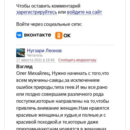
Чтобы оставить комментарий
зарегистрируйтесь
или
войдите на сайт
Войти через социальные сети:
Нугзари Леонов
Читатель
17 августа 2011 в 19:46
Сообщить модератору
Взгляд
Олег Михайлец, Нужно начинать с того,что
всем мужчины-самцы,за исключением
ошибок природы,типа геев.И мы все,рано
или поздно совершаем различного рода
поступки,которые направлены на то,чтобы
привлечь внимание женщин.Нам нравятся
красивые женщины,и худые,и полные,и с
красивой походкой,и те,которые даже
прихрамывают,нам нравятся в женщинах