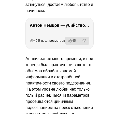
заткнуться, достаём любопытство и
начинаем.
Антон Немцов — убийство Бориса Немцова, переезд в Дубай, семья и политика
РЕКЛАМА
РЕКЛАМА
РЕКЛАМА
40.5 тыс. просмотров
45
Анализ занял много времени, и под
конец я был практически в шоке от
объёмов обрабатываемой
информации и отстранённой
практичности своего подсознания.
На этом уровне любви нет, только
голый расчет. Тысячи параметров
просеиваются циничным
подсознанием на поиск отклонений
и несоответствий личным