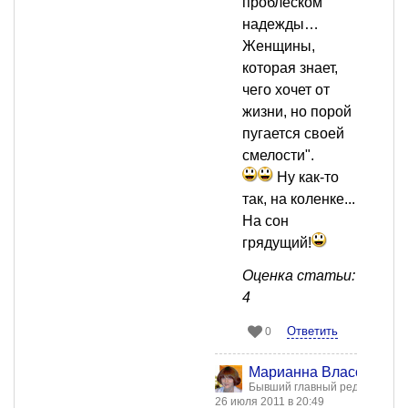
проблеском
надежды…
Женщины,
которая знает,
чего хочет от
жизни, но порой
пугается своей
смелости".
Ну как-то
так, на коленке...
На сон
грядущий!
Оценка статьи:
4
Ответить
0
Марианна Власова
Бывший главный редактор
26 июля 2011 в 20:49