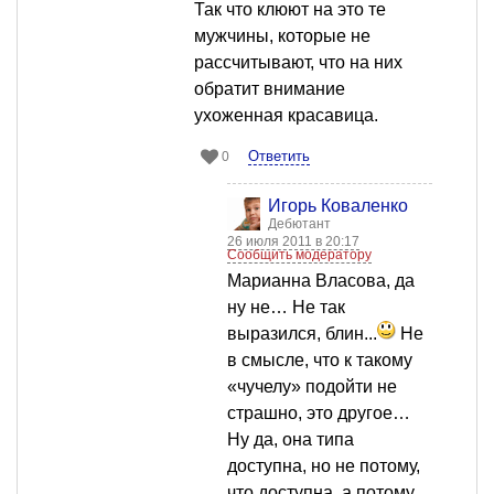
Так что клюют на это те
мужчины, которые не
рассчитывают, что на них
обратит внимание
ухоженная красавица.
Ответить
0
Игорь Коваленко
Дебютант
26 июля 2011 в 20:17
Сообщить модератору
Марианна Власова, да
ну не… Не так
выразился, блин...
Не
в смысле, что к такому
«чучелу» подойти не
страшно, это другое…
Ну да, она типа
доступна, но не потому,
что доступна, а потому,