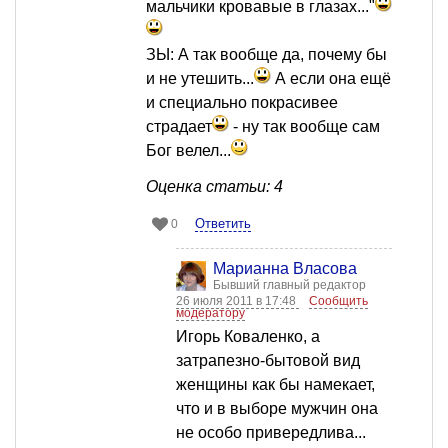
мальчики кровавые в глазах..."
ЗЫ: А так вообще да, почему бы
и не утешить...
А если она ещё
и специально покрасивее
страдает
- ну так вообще сам
Бог велел...
Оценка статьи: 4
Ответить
0
Марианна Власова
Бывший главный редактор
26 июля 2011 в 17:48
Сообщить
модератору
Игорь Коваленко, а
затрапезно-бытовой вид
женщины как бы намекает,
что и в выборе мужчин она
не особо привередлива...