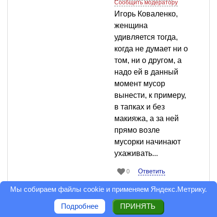
Сообщить модератору
Игорь Коваленко,
женщина
удивляется тогда,
когда не думает ни о
том, ни о другом, а
надо ей в данный
момент мусор
вынести, к примеру,
в тапках и без
макияжа, а за ней
прямо возле
мусорки начинают
ухаживать...
Ответить
0
Мы собираем файлы cookie и применяем
Яндекс.Метрику
.
Юрий Лях
Читатель
Подробнее
ПРИНЯТЬ
26 июля 2011 в 17:58
Сообщить модератору