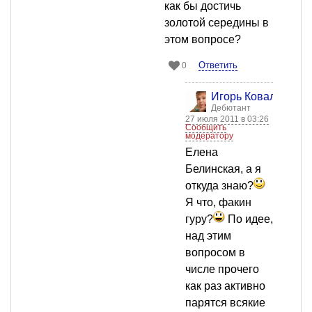
как бы достичь
золотой середины в
этом вопросе?
Ответить
0
Игорь Коваленко
Дебютант
27 июля 2011 в 03:26
Сообщить
модератору
Елена
Белинская, а я
откуда знаю?
Я что, факин
гуру?
По идее,
над этим
вопросом в
числе прочего
как раз активно
парятся всякие