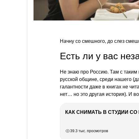
Начну со смешного, до слез смеш
Есть ли у вас не
Не знаю про Россию. Там с таким 
русской общине, среди нашего (да
галантности даже в книгах не чит
нет… но это другая история). И в
КАК СНИМАТЬ В СТУДИИ С
РЕКЛАМА
РЕКЛАМА
РЕКЛАМА
РЕКЛАМА
39.3 тыс. просмотров