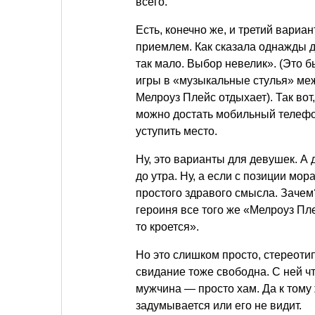
всего.
Есть, конечно же, и третий вариа
приемлем. Как сказала однажды д
так мало. Выбор невелик». (Это б
игры в «музыкальные стулья» ме
Мелроуз Плейс отдыхает). Так вот
можно достать мобильный телефо
уступить место.
Ну, это варианты для девушек. А
до утра. Ну, а если с позиции мо
простого здравого смысла. Зачем
героиня все того же «Мелроуз Пле
то кроется».
Но это слишком просто, стереоти
свидание тоже свободна. С ней что
мужчина — просто хам. Да к тому
задумывается или его не видит.