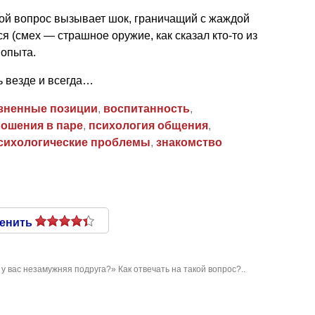
акой вопрос вызывает шок, граничащий с жаждой
ся (смех — страшное оружие, как сказал кто-то из
 опыта.
ь везде и всегда…
зненные позиции
,
воспитанность
,
ношения в паре
,
психология общения
,
сихологические проблемы
,
знакомство
енить
 у вас незамужняя подруга?» Как отвечать на такой вопрос?..