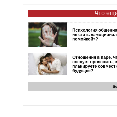
Что еще
Психология общения.
не стать «эмоциона
помойкой»?
Отношения в паре. Ч
следует прояснить, 
планируете совмест
будущее?
Б