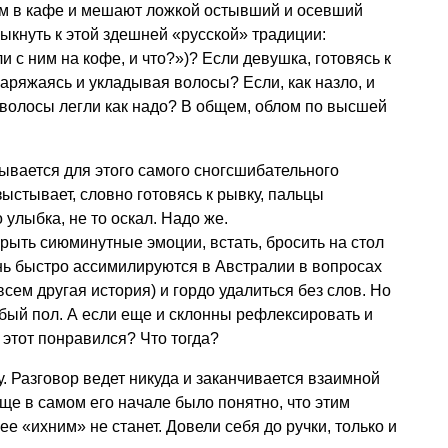
дом в кафе и мешают ложкой остывший и осевший
выкнуть к этой здешней «русской» традиции:
и с ним на кофе, и что?»)? Если девушка, готовясь к
 наряжаясь и укладывая волосы? Если, как назло, и
 волосы легли как надо? В общем, облом по высшей
рывается для этого самого сногсшибательного
ыстывает, словно готовясь к рывку, пальцы
 улыбка, не то оскал. Надо же.
рыть сиюминутные эмоции, встать, бросить на стол
нь быстро ассимилируются в Австралии в вопросах
сем другая история) и гордо удалиться без слов. Но
абый пол. А если еще и склонны рефлексировать и
 этот понравился? Что тогда?
у. Разговор ведет никуда и заканчивается взаимной
ще в самом его начале было понятно, что этим
 ее «ихним» не станет. Довели себя до ручки, только и