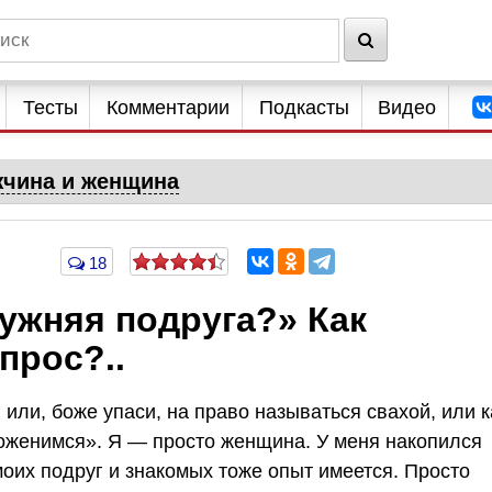
Тесты
Комментарии
Подкасты
Видео
чина и женщина
18
мужняя подруга?» Как
прос?..
или, боже упаси, на право называться свахой, или к
оженимся». Я — просто женщина. У меня накопился
моих подруг и знакомых тоже опыт имеется. Просто