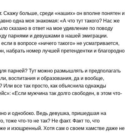
нт. Скажу больше, среди «наших» он вполне понятен и
авно одна моя знакомая: «А что тут такого? Нас же
ыло сказано в ответ на мое удивление по поводу
жду парнями и девушками в нашей эмиграции.
, если в вопросе «ничего такого» не усматривается,
н, набрать номер лучшей претендентки и благородно
 для парней? Тут можно размышлять и предполагать
рали, воспитания и образования, да и вообще,
? Или все так просто, как объяснила однажды
йс»: «Если мужчина так долго свободен, в этом что-
пно и однобоко. Ведь девушка, пришедшая на
, тоже что-то не так? Не факт. Факт то, что
 же и изощренный. Хотя сам о своем хамстве даже не