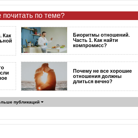
 почитать по теме?
Биоритмы отношений.
 Как
Часть 1. Как найти
льной
компромисс?
то
Почему не все хорошие
если
отношения должны
ное
длиться вечно?
ольше публикаций