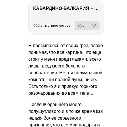
КАБАРДИНО-БАЛКАРИЯ – ПУТЕШЕСТВИЕ НА КАВКАЗ часть 3
РЕКЛАМА
РЕКЛАМА
РЕКЛАМА
РЕКЛАМА
6.6 тыс. просмотров
0
Я просыпаюсь от своих грез, плохо
понимая, что вся картина, что еще
стоит у меня перед глазами, всего
лишь плод моего больного
воображения. Нет ни полумрачной
комнаты, ни полной луны, ни ее.
Есть только я и привкус горького
разочарования во всем теле…
После вчерашнего моего
полушутливого и в то же время как
нельзя более серьезного
признания, что все мои подарки и