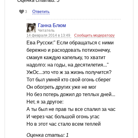
Оценка статьи: 5
Ответить
3
Ганна Блюм
Читатель
14 февраля 2014 в 13:49
Сообщить модератору
Ева Русски:" Если обращаться с ними
бережно и расходовать потихонечку,
смакуя каждую капельку, то хватит
надолго: на годы, на десятилетия..."
УжОс...это что ж за жизнь получится?
Тот был умней кто свой огонь сберег
Он обогреть других уже не мог
Но без потерь дожил до теплых дней...
Нет, я за другое:
А ты был не прав ты все спалил за час
И через час большой огонь угас
Но в этот час стало всем теплей
Оценка статьи: 1