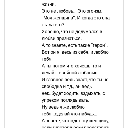
жизни.
Это не любовь... Это эгоизм.
"Моя женщина". И когда это она
стала его?
Хорошо, что не додумался в
любви признаться.
А то знаете, есть такие "герои".
Вот он я, весь из себя, и люблю
тебя.
А ты потом что хочешь, то и
делай с евойной любовью.
И главное ведь знает, что ты не
свободна и т.д., ан ведь
нет...будет ходить, вздыхать, с
упреком поглядывать.
Ну ведь я же люблю
тебя...сделай что-нибудь...
А знаете, что ждет эту женщину,
если гипотетически представить,