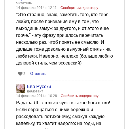
Читатель
14 февраля 2014 в 12:11
Сообщить модератору
"Это странно, знаю, заметить того, кто тебя
любит, после признания ему в том, что
выходишь замуж за другого, и от этого еще
горче." - эту фразу пришлось перечитать
несколько раз, чтоб понять ее смыслю. И
дальше тоже довольно вычурный стиль - на
любителя. Наверно, неплохо (больше люблю
деловой стиль, чем эссевский).
Ответить
2
Ева Русски
Дебютант
14 февраля 2014 в 10:28
Сообщить модератору
Рада за ЛГ: столько чувств-такое богатство!
Если обращаться с ними бережно и
расходовать потихонечку, смакуя каждую
капельку, то хватит надолго: на годы, на