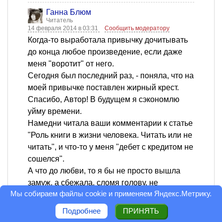
Ганна Блюм
Читатель
14 февраля 2014 в 03:31
Сообщить модератору
Когда-то выработала привычку дочитывать
до конца любое произведение, если даже
меня "воротит" от него.
Сегодня был последний раз, - поняла, что на
моей привычке поставлен жирный крест.
Спасибо, Автор! В будущем я сэкономлю
уйму времени.
Намедни читала ваши комментарии к статье
"Роль книги в жизни человека. Читать или не
читать", и что-то у меня "дебет с кредитом не
сошелся".
А что до любви, то я бы не просто вышла
замуж, а сбежала, сломя голову, не
Мы собираем файлы cookie и применяем
Яндекс.Метрику
.
оглядываясь и "не касаясь тонким
шифоном".
Подробнее
ПРИНЯТЬ
"...Наши взгляды встречаются, зацепляются