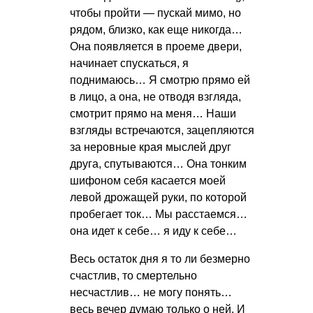
чтобы пройти — пускай мимо, но
рядом, близко, как еще никогда…
Она появляется в проеме двери,
начинает спускаться, я
поднимаюсь… Я смотрю прямо ей
в лицо, а она, не отводя взгляда,
смотрит прямо на меня… Наши
взгляды встречаются, зацепляются
за неровные края мыслей друг
друга, спутываются… Она тонким
шифоном себя касается моей
левой дрожащей руки, по которой
пробегает ток… Мы расстаемся…
она идет к себе… я иду к себе…
Весь остаток дня я то ли безмерно
счастлив, то смертельно
несчастлив… не могу понять…
весь вечер думаю только о ней. И