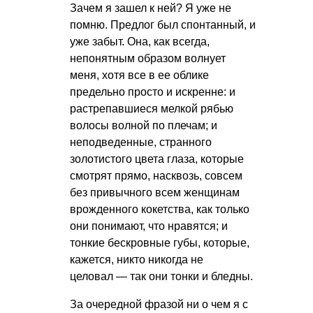
Зачем я зашел к ней? Я уже не
помню. Предлог был спонтанный, и
уже забыт. Она, как всегда,
непонятным образом волнует
меня, хотя все в ее облике
предельно просто и искренне: и
растрепавшиеся мелкой рябью
волосы волной по плечам; и
неподведенные, странного
золотистого цвета глаза, которые
смотрят прямо, насквозь, совсем
без привычного всем женщинам
врожденного кокетства, как только
они понимают, что нравятся; и
тонкие бескровные губы, которые,
кажется, никто никогда не
целовал — так они тонки и бледны.
За очередной фразой ни о чем я с