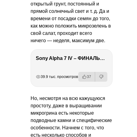
открытый грунт, постоянный и
прямой солнечный свет
и т. д.
Да и
времени от посадки семян до того,
как можно положить микрозелень в
свой салат, проходит всего
ничего — неделя, максимум две.
Sony Alpha 7 IV – ФИНАЛЬНЫЙ ОБЗОР
РЕКЛАМА
РЕКЛАМА
РЕКЛАМА
РЕКЛАМА
РЕКЛАМА
39.9 тыс. просмотров
37
Но, несмотря на всю кажущуюся
простоту, даже в выращивании
микрогрина есть некоторые
подводные камни и специфические
особенности. Начнем с того, что
есть несколько способов и