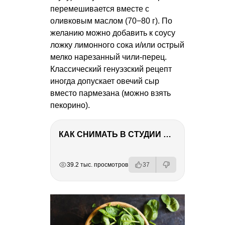
перемешивается вместе с
оливковым маслом (70−80 г). По
желанию можно добавить к соусу
ложку лимонного сока и/или острый
мелко нарезанный чили-перец.
Классический генуэзский рецепт
иногда допускает овечий сыр
вместо пармезана (можно взять
пекорино).
КАК СНИМАТЬ В СТУДИИ СО ВСПЫШКАМИ
РЕКЛАМА
РЕКЛАМА
РЕКЛАМА
39.2 тыс. просмотров
37