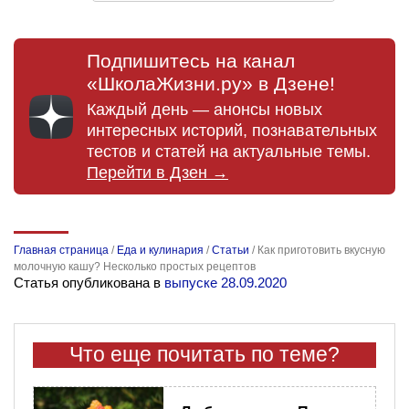
Подпишитесь на канал
«ШколаЖизни.ру» в Дзене!
Каждый день — анонсы новых
интересных историй, познавательных
тестов и статей на актуальные темы.
Перейти в Дзен →
Главная страница
/
Еда и кулинария
/
Статьи
/
Как приготовить вкусную
молочную кашу? Несколько простых рецептов
Статья опубликована в
выпуске 28.09.2020
Что еще почитать по теме?