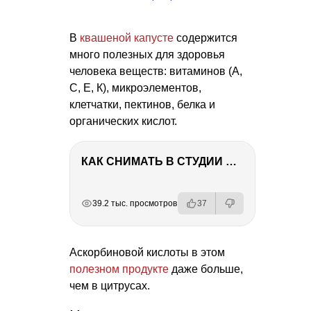
В
квашеной капусте
содержится
много полезных для здоровья
человека веществ: витаминов (А,
С, Е, К), микроэлементов,
клетчатки, пектинов, белка и
органических кислот.
КАК СНИМАТЬ В СТУДИИ СО ВСПЫШКАМИ
РЕКЛАМА
РЕКЛАМА
РЕКЛАМА
РЕКЛАМА
39.2 тыс. просмотров
37
Аскорбиновой кислоты в этом
полезном продукте
даже больше,
чем в цитрусах.