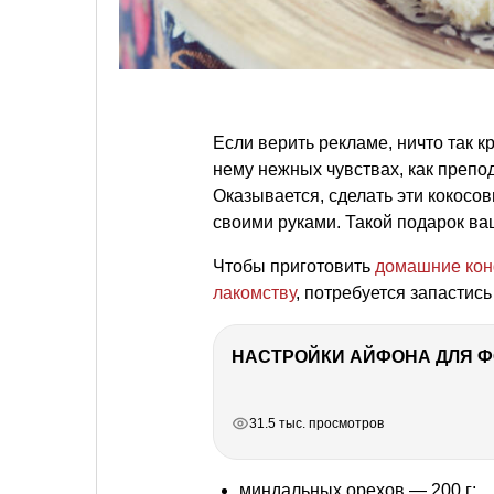
Если верить рекламе, ничто так 
нему нежных чувствах, как препо
Оказывается, сделать эти кокос
своими руками. Такой подарок ва
Чтобы приготовить
домашние ко
лакомству
, потребуется запастис
НАСТРОЙКИ АЙФОНА ДЛЯ 
РЕКЛАМА
РЕКЛАМА
РЕКЛАМА
31.5 тыс. просмотров
миндальных орехов — 200 г;