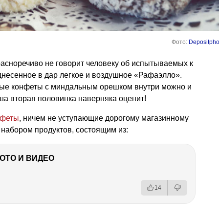
Фото:
Depositpho
красноречиво не говорит человеку об испытываемых к
днесенное в дар легкое и воздушное «Рафаэлло».
овые конфеты с миндальным орешком внутри можно и
ша вторая половинка наверняка оценит!
нфеты
, ничем не уступающие дорогому магазинному
ь набором продуктов, состоящим из:
ФОТО И ВИДЕО
14