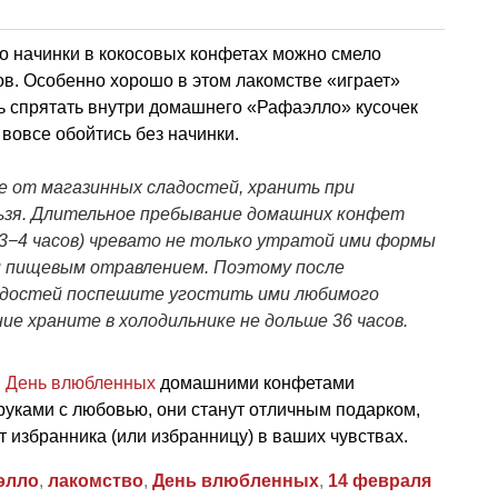
о начинки в кокосовых конфетах можно смело
ов. Особенно хорошо в этом лакомстве «играет»
ь спрятать внутри домашнего «Рафаэлло» кусочек
вовсе обойтись без начинки.
е от магазинных сладостей, хранить при
зя. Длительное пребывание домашних конфет
3−4 часов) чревато не только утратой ими формы
 и пищевым отравлением. Поэтому после
адостей поспешите угостить ими любимого
ие храните в холодильнике не дольше 36 часов.
в
День влюбленных
домашними конфетами
уками с любовью, они станут отличным подарком,
 избранника (или избранницу) в ваших чувствах.
элло
,
лакомство
,
День влюбленных
,
14 февраля