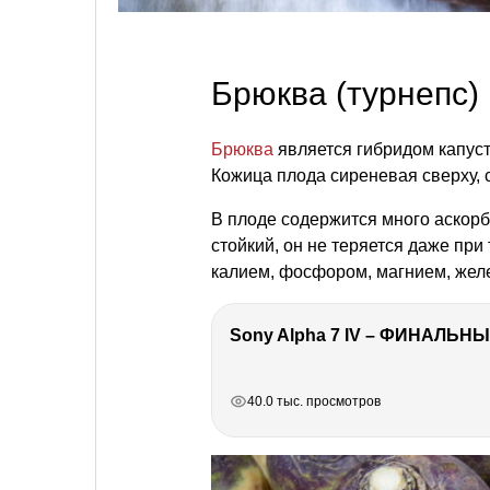
Брюква (турнепс)
Брюква
является гибридом капус
Кожица плода сиреневая сверху, с
В плоде содержится много аскор
стойкий, он не теряется даже при
калием, фосфором, магнием, жел
Sony Alpha 7 IV – ФИНАЛЬНЫ
РЕКЛАМА
РЕКЛАМА
РЕКЛАМА
РЕКЛАМА
40.0 тыс. просмотров