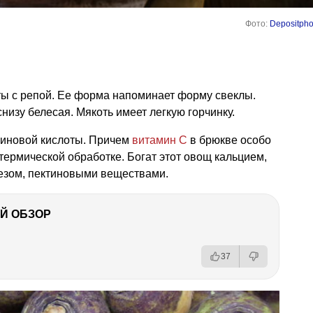
Фото:
Depositpho
ты с репой. Ее форма напоминает форму свеклы.
низу белесая. Мякоть имеет легкую горчинку.
биновой кислоты. Причем
витамин С
в брюкве особо
 термической обработке. Богат этот овощ кальцием,
езом, пектиновыми веществами.
Й ОБЗОР
37