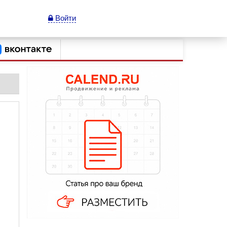
Войти
й