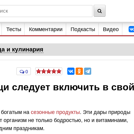
Тесты
Комментарии
Подкасты
Видео
да и кулинария
0
щи следует включить в сво
я богатым на
сезонные продукты
. Эти дары природы
ят организм не только бодростью, но и витаминами,
дним праздникам.