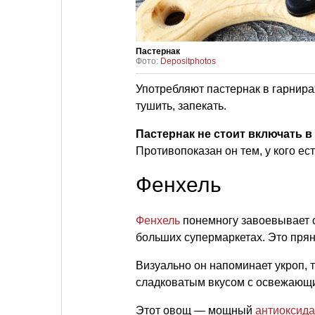
Пастернак
Фото:
Depositphotos
Употребляют пастернак в гарнирах,
тушить, запекать.
Пастернак не стоит включать в
Противопоказан он тем, у кого е
Фенхель
Фенхель
понемногу завоевывает с
больших супермаркетах. Это прян
Визуально он напоминает укроп, 
сладковатым вкусом с освежающ
Этот овощ — мощный
антиоксида