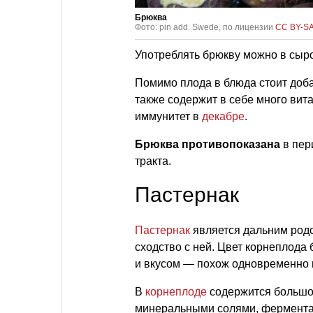
Брюква
Фото: pin add. Swede, по лицензии
CC BY-SA
Употреблять брюкву можно в сыро
Помимо плода в блюда стоит доба
также содержит в себе много вит
иммунитет в
декабре
.
Брюква противопоказана
в пер
тракта.
Пастернак
Пастернак
является дальним родс
сходство с ней. Цвет корнеплода
и вкусом — похож одновременно 
В
корнеплоде
содержится большое
минеральными солями, фермента