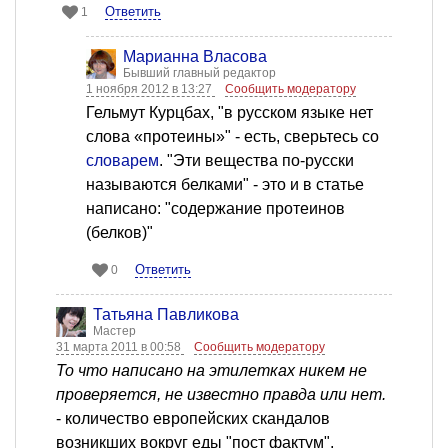
Ответить
1
Марианна Власова
Бывший главный редактор
1 ноября 2012 в 13:27
Сообщить модератору
Гельмут Курцбах, "в русском языке нет
слова «протеины»" - есть, сверьтесь со
словарем
. "Эти вещества по-русски
называются белками" - это и в статье
написано: "содержание протеинов
(белков)"
Ответить
0
Татьяна Павликова
Мастер
31 марта 2011 в 00:58
Сообщить модератору
То что написано на этилетках никем не
проверяется, не известно правда или нет.
- количество европейских скандалов
возникших вокруг еды "пост фактум",