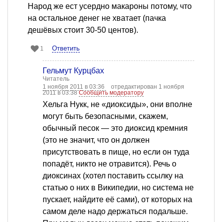
Народ же ест усердно макароны потому, что
на остальное денег не хватает (пачка
дешёвых стоит 30-50 центов).
Ответить
1
Гельмут Курцбах
Читатель
1 ноября 2011 в 03:36
отредактирован 1 ноября
2011 в 03:38
Сообщить модератору
Хельга Нукк, не «диоксиды», они вполне
могут быть безопасными, скажем,
обычный песок — это диоксид кремния
(это не значит, что он должен
присутствовать в пище, но если он туда
попадёт, никто не отравится). Речь о
диоксинах (хотел поставить ссылку на
статью о них в Википедии, но система не
пускает, найдите её сами), от которых на
самом деле надо держаться подальше.