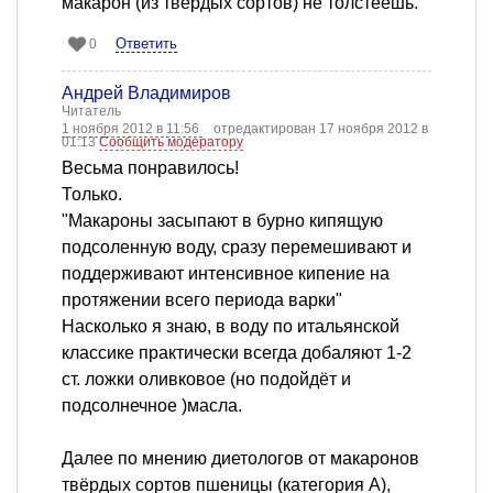
макарон (из твердых сортов) не толстеешь.
Ответить
0
Андрей Владимиров
Читатель
1 ноября 2012 в 11:56
отредактирован 17 ноября 2012 в
01:13
Сообщить модератору
Весьма понравилось!
Только.
"Макароны засыпают в бурно кипящую
подсоленную воду, сразу перемешивают и
поддерживают интенсивное кипение на
протяжении всего периода варки"
Насколько я знаю, в воду по итальянской
классике практически всегда добаляют 1-2
ст. ложки оливковое (но подойдёт и
подсолнечное )масла.
Далее по мнению диетологов от макаронов
твёрдых сортов пшеницы (категория А),