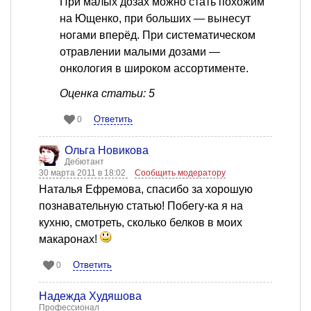
При малых дозах можно стать похожим
на Ющенко, при больших — вынесут
ногами вперёд. При систематическом
отравлении малыми дозами —
онкология в широком ассортименте.
Оценка статьи: 5
Ответить
0
Ольга Новикова
Дебютант
30 марта 2011 в 18:02
Сообщить модератору
Наталья Ефремова, спасибо за хорошую
познавательную статью! Побегу-ка я на
кухню, смотреть, сколько белков в моих
макаронах!
Ответить
0
Надежда Худяшова
Профессионал