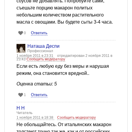
соусов не добавлять. Попробуйте сами,
съешьте порцию макарон политых
небольшим количеством растительного
масла с овощами. Вы будете сыты 3-4 часа.
Ответить
0
Наташа Деспи
Профессионал
1 ноября 2011 в 23:31
отредактирован 2 ноября 2011 в
23:43
Сообщить модератору
Если есть любую еду без меры и нарушая
режим, она становится вредной..
Оценка статьи: 5
Ответить
1
Н Н
Читатель
1 ноября 2011 в 18:38
Сообщить модератору
Не обольщайтесь. От итальянских макарон
толстеют точно так же, как и от российских.