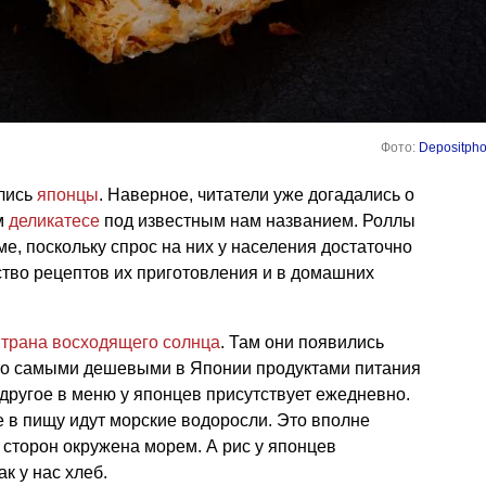
Фото:
Depositpho
лись
японцы
. Наверное, читатели уже догадались о
ом
деликатесе
под известным нам названием. Роллы
е, поскольку спрос на них у населения достаточно
ство рецептов их приготовления и в домашних
трана восходящего солнца
. Там они появились
 что самыми дешевыми в Японии продуктами питания
 другое в меню у японцев присутствует ежедневно.
е в пищу идут морские водоросли. Это вполне
х сторон окружена морем. А рис у японцев
ак у нас хлеб.