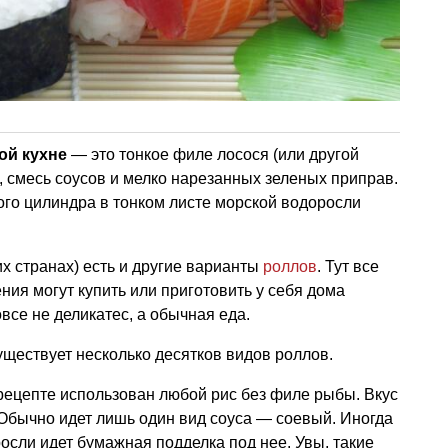
ой кухне
— это тонкое филе лосося (или другой
, смесь соусов и мелко нарезанных зеленых приправ.
ого цилиндра в тонком листе морской водоросли
их странах) есть и другие варианты
роллов
. Тут все
ения могут купить или приготовить у себя дома
все не деликатес, а обычная еда.
уществует несколько десятков видов роллов.
ецепте использован любой рис без филе рыбы. Вкус
Обычно идет лишь один вид соуса — соевый. Иногда
осли идет бумажная подделка под нее. Увы, такие