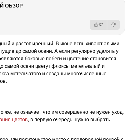
Й ОБЗОР
37
дный и растопыренный. В июне вспыхивают алыми
ущие до самой осени. А если регулярно удалять у
появляются боковые побеги и цветение становится
о самой осени цветут флоксы метельчатый и
окса метельчатого и созданы многочисленные
ов.
 же, не означает, что им совершенно не нужен уход.
ния цветов
, в первую очередь, нужно выбрать
лое или полутенистое место с плодородной почвой с