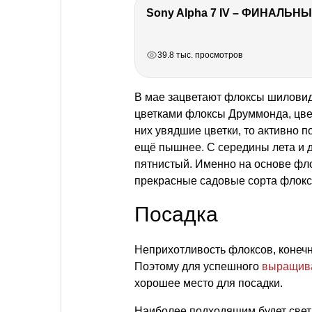
Sony Alpha 7 IV – ФИНАЛЬНЫ
РЕКЛАМА
РЕКЛАМА
РЕКЛАМА
РЕКЛАМА
39.8 тыс. просмотров
В мае зацветают флоксы шилови
цветками флоксы Друммонда, цвет
них увядшие цветки, то активно 
ещё пышнее. С середины лета и д
пятнистый. Именно на основе фл
прекрасные садовые сорта флокс
Посадка
Неприхотливость флоксов, конечно
Поэтому для успешного
выращива
хорошее место для посадки.
Наиболее подходящим будет свет