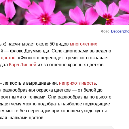
Фото:
Depositpho
ых) насчитывает около 50 видов
многолетних
ний — флокс Друммонда. Селекционерами выведено
 цветов
. «Флокс» в переводе с греческого означает
 дал
Карл Линней
из-за огненно-красных цветков
— легкость в выращивании,
неприхотливость
,
 разнообразная окраска цветков — от белой до
роятными оттенками. Они разнообразны по высоте
годаря чему можно подобрать наиболее подходящие
ном месте без пересадки при хорошем уходе кусты
ухая шапками цветов.