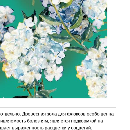
ь отдельно. Древесная зола для флоксов особо ценна
отивляемость болезням, является подкормкой на
чшает выраженность расцветки у соцветий.