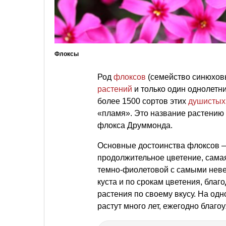
Флоксы
Род
флоксов
(семейство синюхов
растений
и только один однолет
более 1500 сортов этих
душистых
«пламя». Это название растению
флокса Друммонда.
Основные достоинства флоксов 
продолжительное цветение, самая
темно-фиолетовой с самыми неве
куста и по срокам цветения, бла
растения по своему вкусу. На од
растут много лет, ежегодно благо