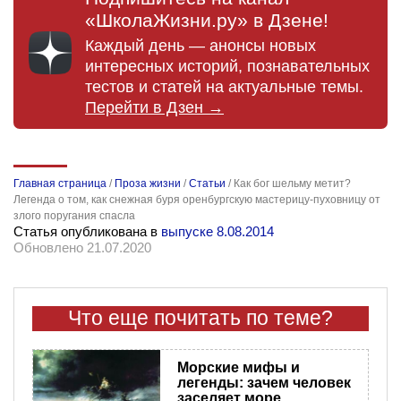
«ШколаЖизни.ру» в Дзене!
Каждый день — анонсы новых
интересных историй, познавательных
тестов и статей на актуальные темы.
Перейти в Дзен →
Главная страница
/
Проза жизни
/
Статьи
/
Как бог шельму метит?
Легенда о том, как снежная буря оренбургскую мастерицу-пуховницу от
злого поругания спасла
Статья опубликована в
выпуске 8.08.2014
Обновлено 21.07.2020
Что еще почитать по теме?
Морские мифы и
легенды: зачем человек
заселяет море