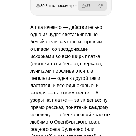
РЕКЛАМА
РЕКЛАМА
РЕКЛАМА
РЕКЛАМА
39.8 тыс. просмотров
37
А платочек-то — действительно
одно из чудес света: кипельно-
белый с еле заметным зоревым
отливом, со звездочками-
искорками во всю ширь платка
(огоньки так и бегают, сверкают,
лучиками переливаются!), а
петельки — одна к другой так и
ластятся, и все одинаковые, и
каждая — на своем месте… А
узоры на платке — загляденье: ну
прямо рассказ, понятный каждому
человеку, — о бесконечной красоте
любимого Оренбургского края,
родного села Буланово (или