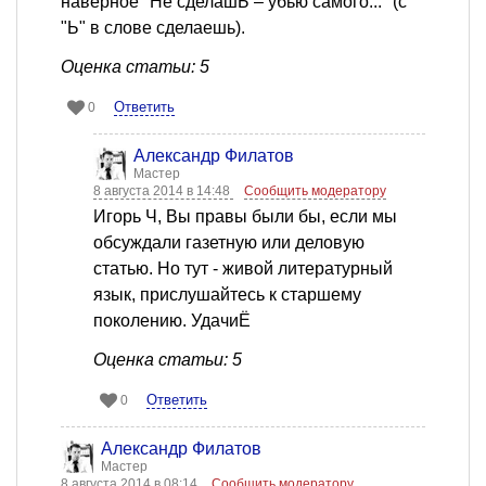
наверное "Не сделашЬ – убью самого..." (с
"Ь" в слове сделаешь).
Оценка статьи: 5
Ответить
0
Александр Филатов
Мастер
8 августа 2014 в 14:48
Сообщить модератору
Игорь Ч, Вы правы были бы, если мы
обсуждали газетную или деловую
статью. Но тут - живой литературный
язык, прислушайтесь к старшему
поколению. УдачиЁ
Оценка статьи: 5
Ответить
0
Александр Филатов
Мастер
8 августа 2014 в 08:14
Сообщить модератору