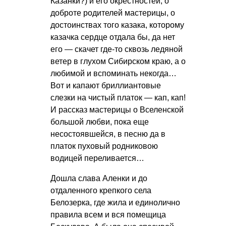
Казанки?) и его окрестностей, о
доброте родителей мастерицы, о
достоинствах того казака, которому
казачка сердце отдала бы, да нет
его — скачет где-то сквозь ледяной
ветер в глухом Сибирском краю, а о
любимой и вспоминать некогда…
Вот и капают бриллиантовые
слезки на чистый платок — кап, кап!
И рассказ мастерицы о Вселенской
большой любви, пока еще
несостоявшейся, в песню да в
платок пуховый родниковою
водицей переливается…
Дошла слава Аленки и до
отдаленного крепкого села
Белозерка, где жила и единолично
правила всем и вся помещица