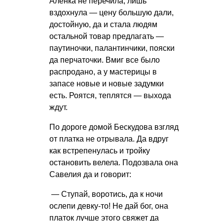
Аленка не перечила, лишь
вздохнула — цену большую дали,
достойную, да и стала людям
остальной товар предлагать —
паутиночки, палантинчики, пояски
да перчаточки. Вмиг все было
распродано, а у мастерицы в
запасе новые и новые задумки
есть. Роятся, теплятся — выхода
ждут.
По дороге домой Бескудова взгляд
от платка не отрывала. Да вдруг
как встрепенулась и тройку
остановить велела. Подозвала она
Савелия да и говорит:
— Ступай, воротись, да к ночи
ослепи девку-то! Не дай бог, она
платок лучше этого свяжет да