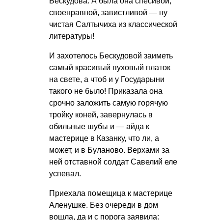
Бескудова. А была она спесивой,
своенравной, завистливой — ну
чистая Салтычиха из классической
литературы!
И захотелось Бескудовой заиметь
самый красивый пуховый платок
на свете, а чтоб и у Государыни
такого не было! Приказала она
срочно заложить самую горячую
тройку коней, завернулась в
обильные шубы и — айда к
мастерице в Казанку, что ли, а
может, и в Буланово. Верхами за
ней отставной солдат Савелий еле
успевал.
Приехала помещица к мастерице
Аленушке. Без очереди в дом
вошла, да и с порога заявила: