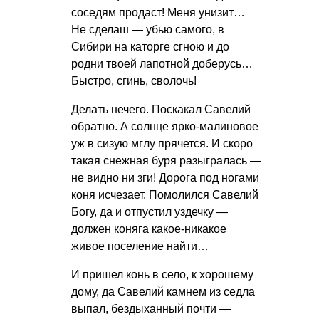
соседям продаст! Меня унизит…
Не сделаш — убью самого, в
Сибири на каторге сгною и до
родни твоей лапотной доберусь…
Быстро, сгинь, сволочь!
Делать нечего. Поскакал Савелий
обратно. А солнце ярко-малиновое
уж в сизую мглу прячется. И скоро
такая снежная буря разыгралась —
не видно ни зги! Дорога под ногами
коня исчезает. Помолился Савелий
Богу, да и отпустил уздечку —
должен коняга какое-никакое
живое поселение найти…
И пришел конь в село, к хорошему
дому, да Савелий камнем из седла
выпал, бездыханный почти —