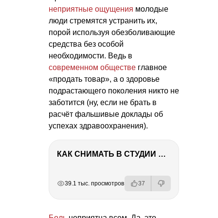
неприятные ощущения
молодые
люди стремятся устранить их,
порой используя обезболивающие
средства без особой
необходимости. Ведь в
современном обществе
главное
«продать товар», а о здоровье
подрастающего поколения никто не
заботится (ну, если не брать в
расчёт фальшивые доклады об
успехах здравоохранения).
КАК СНИМАТЬ В СТУДИИ СО ВСПЫШКАМИ
РЕКЛАМА
РЕКЛАМА
РЕКЛАМА
39.1 тыс. просмотров
37
Боль
неприятна всем. Да, это