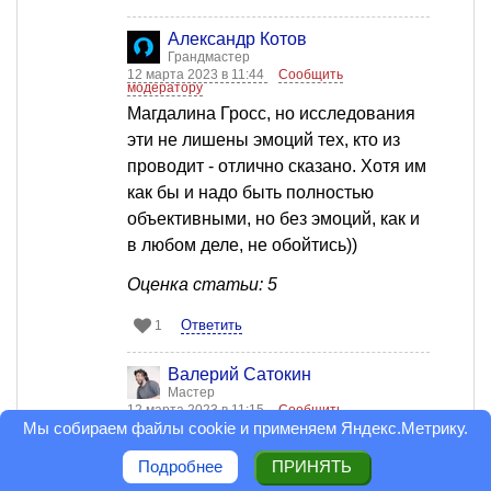
Александр Котов
Грандмастер
12 марта 2023 в 11:44
Сообщить
модератору
Магдалина Гросс, но исследования
эти не лишены эмоций тех, кто из
проводит - отлично сказано. Хотя им
как бы и надо быть полностью
объективными, но без эмоций, как и
в любом деле, не обойтись))
Оценка статьи: 5
Ответить
1
Валерий Сатокин
Мастер
12 марта 2023 в 11:15
Сообщить
модератору
Мы собираем файлы cookie и применяем
Яндекс.Метрику
.
Магдалина Гросс, к сожалению Вы
Подробнее
ПРИНЯТЬ
ошибаетесь. Песню на стихи Беллы