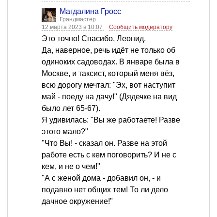
Магдалина Гросс
Грандмастер
12 марта 2023 в 10:07
Сообщить модератору
Это точно! Спасибо, Леонид.
Да, наверное, речь идёт не только об
одиноких садоводах. В январе была в
Москве, и таксист, который меня вёз,
всю дорогу мечтал: "Эх, вот наступит
май - поеду на дачу!" (Дядечке на вид
было лет 65-67).
Я удивилась: "Вы же работаете! Разве
этого мало?"
"Что Вы! - сказал он. Разве на этой
работе есть с кем поговорить? И не с
кем, и не о чем!"
"А с женой дома - добавил он, - и
подавно нет общих тем! То ли дело
дачное окружение!"