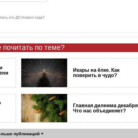
лать это ДО Нового года?
 почитать по теме?
и
Икары на ёлке. Как
ени
поверить в чудо?
о
Главная дилемма декабря
Что нас объединяет?
ольше публикаций