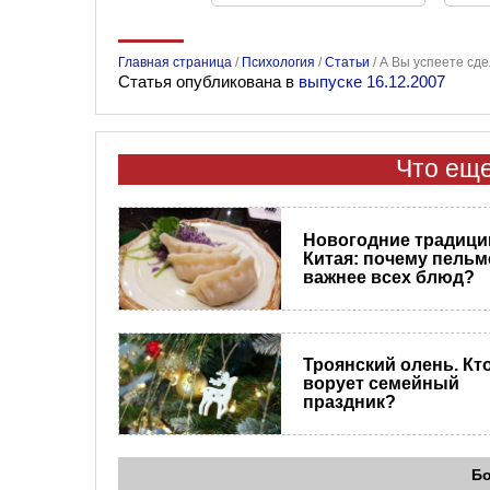
Главная страница
/
Психология
/
Статьи
/
А Вы успеете сде
Статья опубликована в
выпуске 16.12.2007
Что еще
Новогодние традици
Китая: почему пельм
важнее всех блюд?
Троянский олень. Кт
ворует семейный
праздник?
Б