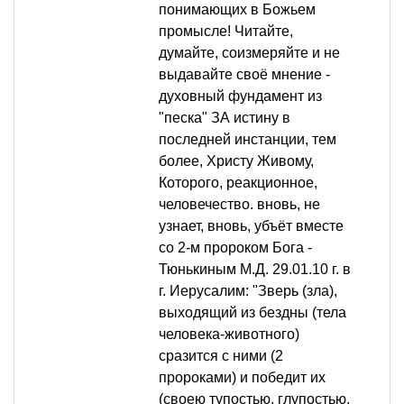
понимающих в Божьем
промысле! Читайте,
думайте, соизмеряйте и не
выдавайте своё мнение -
духовный фундамент из
"песка" ЗА истину в
последней инстанции, тем
более, Христу Живому,
Которого, реакционное,
человечество. вновь, не
узнает, вновь, убъёт вместе
со 2-м пророком Бога -
Тюнькиным М.Д. 29.01.10 г. в
г. Иерусалим: "Зверь (зла),
выходящий из бездны (тела
человека-животного)
сразится с ними (2
пророками) и победит их
(своею тупостью, глупостью,