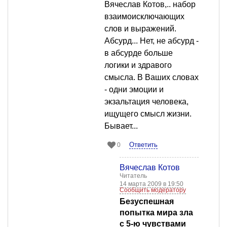
Вячеслав Котов,.. набор
взаимоисключающих
слов и выражений.
Абсурд... Нет, не абсурд -
в абсурде больше
логики и здравого
смысла. В Ваших словах
- одни эмоции и
экзальтация человека,
ищущего смысл жизни.
Бывает...
Ответить
0
Вячеслав Котов
Читатель
14 марта 2009 в 19:50
Сообщить модератору
Безуспешная
попытка мира зла
с 5-ю чувствами