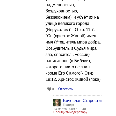
надменностью,
бездуховностью,
беззаконием), и убъёт их на
улице великого города ...
(Иерусалим)" - Откр. 11:7.
"Он (христос Живой) имел
имя (Утешитель мира добра,
Возбудитель и Судья мира
зла, спаситель России)
написанное (в Библии),
которого никто не знал,
кроме Его Самого"- Откр.
19:12. Христос Живой (пока).
Ответить
0
Вячеслав Старостин
Грандмастер
14 марта 2009 в 19:40
Сообщить модератору