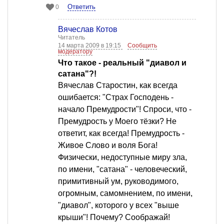
Ответить
0
Вячеслав Котов
Читатель
14 марта 2009 в 19:15
Сообщить
модератору
Что такое - реальный "диавол и
сатана"?!
Вячеслав Старостин, как всегда
ошибается: "Страх Господень -
начало Премудрости"! Спроси, что -
Премудрость у Моего тёзки? Не
ответит, как всегда! Премудрость -
Живое Слово и воля Бога!
Физически, недоступные миру зла,
по имени, "сатана" - человеческий,
примитивный ум, руководимого,
огромным, самомнением, по имени,
"диавол", которого у всех "выше
крыши"! Почему? Соображай!