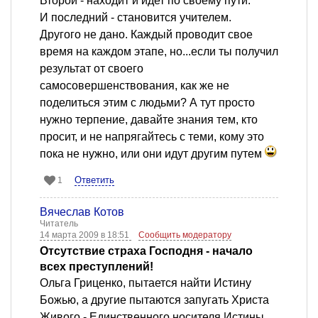
Второй - находит и идет по своему пути.
И последний - становится учителем.
Другого не дано. Каждый проводит свое
время на каждом этапе, но...если ты получил
результат от своего
самосовершенствования, как же не
поделиться этим с людьми? А тут просто
нужно терпение, давайте знания тем, кто
просит, и не напрягайтесь с теми, кому это
пока не нужно, или они идут другим путем
Ответить
1
Вячеслав Котов
Читатель
14 марта 2009 в 18:51
Сообщить модератору
Отсутствие страха Господня - начало
всех преступлений!
Ольга Гриценко, пытается найти Истину
Божью, а другие пытаются запугать Христа
Живого - Единственного носителя Истины