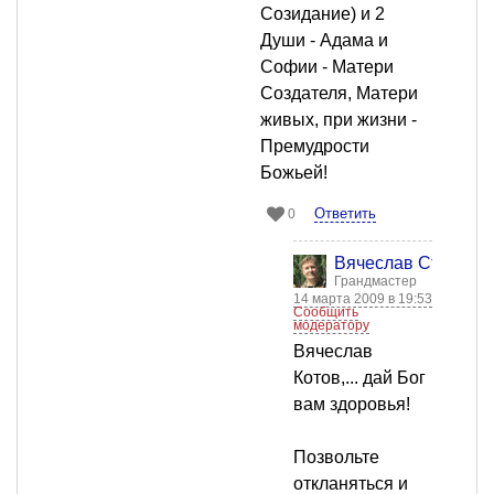
Созидание) и 2
Души - Адама и
Софии - Матери
Создателя, Матери
живых, при жизни -
Премудрости
Божьей!
Ответить
0
Вячеслав Старост
Грандмастер
14 марта 2009 в 19:53
Сообщить
модератору
Вячеслав
Котов,... дай Бог
вам здоровья!
Позвольте
откланяться и