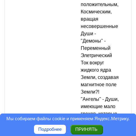
положительным,
Космическим,
вращая
несовершенные
Души -
"Демоны" -
Переменный
Элетрический
Ток вокруг
жидкого ядра
Земли, создавая
магнитное поле
Земли?!
"Ангелы" - Души,
имеющие мало
грехов, которые
Мы собираем файлы cookie и применяем
Яндекс.Метрику
.
после смерти
тела становятся
Подробнее
ПРИНЯТЬ
Постоянным