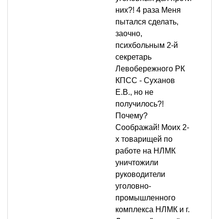
них?! 4 раза Меня
пытался сделать,
заочно,
психбольным 2-й
секретарь
Левобережного РК
КПСС - Суханов
Е.В., но не
получилось?!
Почему?
Соображай! Моих 2-
х товарищей по
работе на НЛМК
уничтожили
руководители
уголовно-
промышленного
комплекса НЛМК и г.