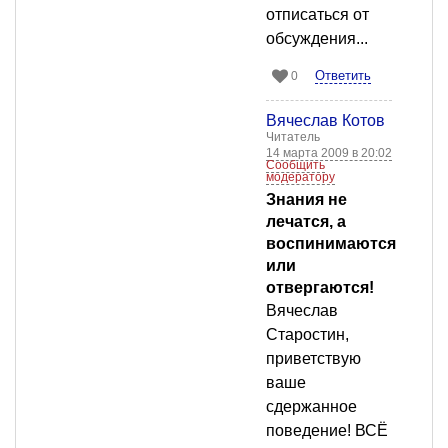
отписаться от
обсуждения...
Ответить
0
Вячеслав Котов
Читатель
14 марта 2009 в 20:02
Сообщить
модератору
Знания не
лечатся, а
воспинимаются
или
отвергаются!
Вячеслав
Старостин,
приветствую
ваше
сдержанное
поведение! ВСЁ