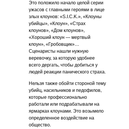
Это положило начало целой серии
ужасов с главными героями в лице
злых клоунов: «S.I.C.K.», «Клоуны
убийцы», «Клоун», «Страх
клоунов», «Дом клоунов»,
«Хороший клоун — мертвый
клоун», «Гробовщик»…
Сценаристы нашли нужную
веревочку, за которую удобнее
всего дергать, чтобы добиться у
людей реакции панического страха.
Нельзя также обойти стороной тему
убийц, насильников и педофилов,
которые профессионально
работали или подрабатывали на
ярмарках клоунами. Это возымело
определенное воздействие на
общество.