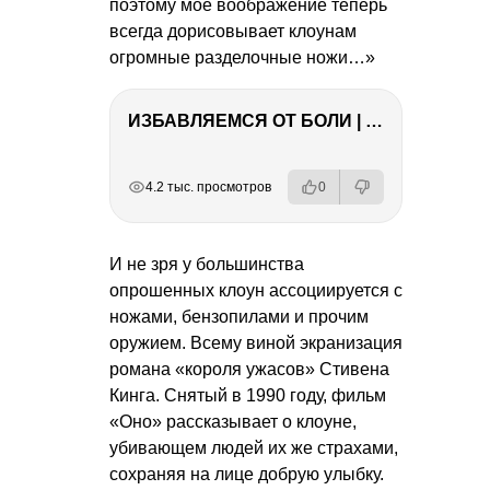
поэтому мое воображение теперь
всегда дорисовывает клоунам
огромные разделочные ножи…»
ИЗБАВЛЯЕМСЯ ОТ БОЛИ | Важность режима и питания
РЕКЛАМА
РЕКЛАМА
РЕКЛАМА
РЕКЛАМА
4.2 тыс. просмотров
0
И не зря у большинства
опрошенных клоун ассоциируется с
ножами, бензопилами и прочим
оружием. Всему виной экранизация
романа «короля ужасов» Стивена
Кинга. Снятый в 1990 году, фильм
«Оно» рассказывает о клоуне,
убивающем людей их же страхами,
сохраняя на лице добрую улыбку.