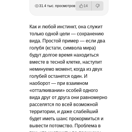
РЕКЛАМА
РЕКЛАМА
РЕКЛАМА
РЕКЛАМА
31.4 тыс. просмотров
14
Как и любой инстинкт, она служит
только одной цели — сохранению
вида. Простой пример — если два
голубя (кстати, символа мира)
будут долгое время находиться
вместе в тесной клетке, наступит
неминуемо момент, когда из двух
голубей останется один. И
наоборот — при взаимном
«отталкивании» особей одного
вида друг от друга они равномерно
расселятся по всей возможной
территории, и даже слабейший
будет иметь шанс прокормиться и
вывести потомство. Проблема в