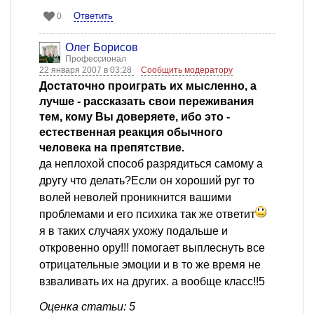
Ответить
0
Олег Борисов
Профессионал
22 января 2007 в 03:28
Сообщить модератору
Достаточно проиграть их мысленно, а
лучше - рассказать свои переживания
тем, кому Вы доверяете, ибо это -
естественная реакция обычного
человека на препятствие.
да неплохой способ разрядиться самому а
другу что делать?Если он хороший руг то
волей неволей проникнится вашими
проблемами и его психика так же ответит
я в таких случаях ухожу подальше и
откровенно ору!!! помогает выплеснуть все
отрицательные эмоции и в то же время не
взваливать их на других. а вообще класс!!5
Оценка статьи: 5