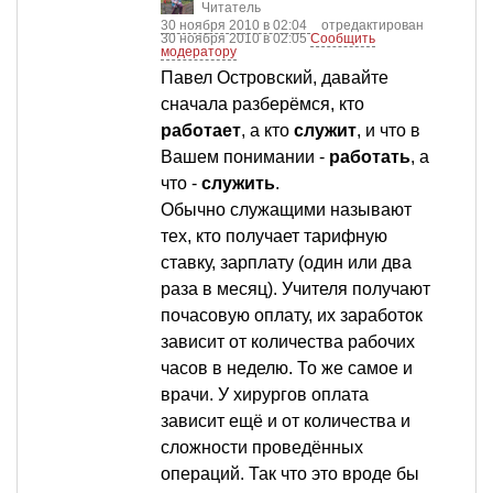
Читатель
30 ноября 2010 в 02:04
отредактирован
30 ноября 2010 в 02:05
Сообщить
модератору
Павел Островский, давайте
сначала разберёмся, кто
работает
, а кто
служит
, и что в
Вашем понимании -
работать
, а
что -
служить
.
Обычно служащими называют
тех, кто получает тарифную
ставку, зарплату (один или два
раза в месяц). Учителя получают
почасовую оплату, их заработок
зависит от количества рабочих
часов в неделю. То же самое и
врачи. У хирургов оплата
зависит ещё и от количества и
сложности проведённых
операций. Так что это вроде бы