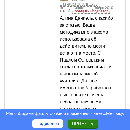
1 декабря 2010 в 16:32
отредактирован 1 декабря 2010
в 16:38
Сообщить модератору
Алина Даниэль, спасибо
за статью! Ваша
методика мне знакома,
использовала её,
действительно мозги
встают на место. С
Павлом Островским
согласна только в части
высказывания об
учителях. Да, всё
именно так. Я работала
в интернате с очень
неблагополучными
детьми, в лицее с
Мы собираем файлы cookie и применяем
Яндекс.Метрику
.
"отборными" детьми и
работала в обычной
Подробнее
ПРИНЯТЬ
школе. Мне есть с чем