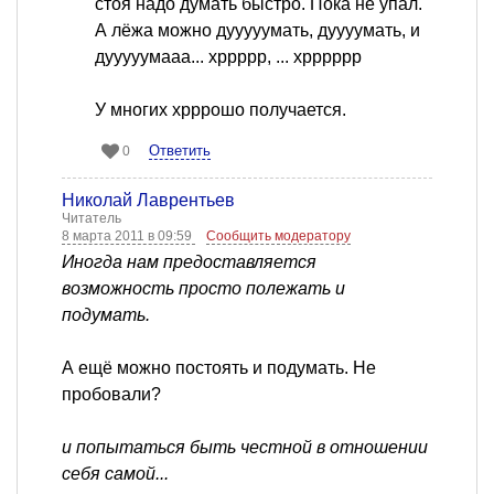
стоя надо думать быстро. Пока не упал.
А лёжа можно дууууумать, дуууумать, и
дууууумааа... хррррр, ... хрррррр
У многих хрррошо получается.
Ответить
0
Николай Лаврентьев
Читатель
8 марта 2011 в 09:59
Сообщить модератору
Иногда нам предоставляется
возможность просто полежать и
подумать.
А ещё можно постоять и подумать. Не
пробовали?
и попытаться быть честной в отношении
себя самой...