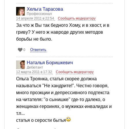
Хельга Тарасова
Профессионал
14 апреля 2011 в 22:54
Сообщить модератору
За что ж Вы так бедного Хому, и в хвост, и в
гриву? У него ж навроде других методов
борьбы не было.
Ответить
0
Наталья Боришкевич
Дебютант
12 марта 2011 в 17:32
Сообщить модератору
Ольга Троянка, статья скорее должна
называться "Не хандрите!". Честно говоря,
много проэкции и депрессивного подтекста
на читателя: "о сынишке" где-то далеко, о
женщинах-героинях, о мужиках-инвалидах и
т.п...
статья о серости бытья