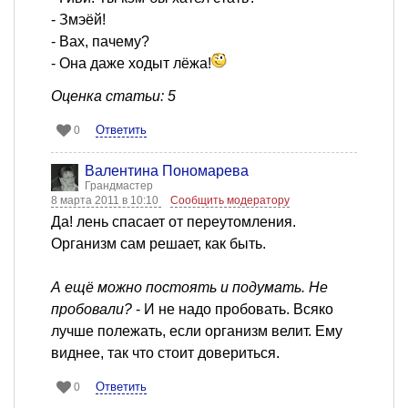
- Змэёй!
- Вах, пачему?
- Она даже ходыт лёжа!
Оценка статьи: 5
Ответить
0
Валентина Пономарева
Грандмастер
8 марта 2011 в 10:10
Сообщить модератору
Да! лень спасает от переутомления.
Организм сам решает, как быть.
А ещё можно постоять и подумать. Не
пробовали?
- И не надо пробовать. Всяко
лучше полежать, если организм велит. Ему
виднее, так что стоит довериться.
Ответить
0