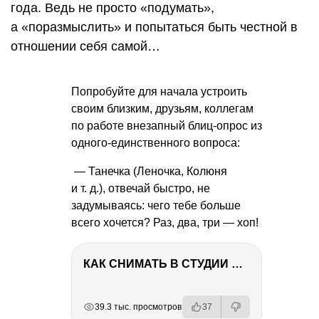
года. Ведь не просто «подумать»,
а «поразмыслить» и попытаться быть честной в
отношении себя самой…
Попробуйте для начала устроить
своим близким, друзьям, коллегам
по работе внезапный блиц-опрос из
одного-единственного вопроса:
— Танечка (Леночка, Колюня
и т. д.
), отвечай быстро, не
задумываясь: чего тебе больше
всего хочется? Раз, два, три — хоп!
КАК СНИМАТЬ В СТУДИИ СО ВСПЫШКАМИ
РЕКЛАМА
РЕКЛАМА
РЕКЛАМА
РЕКЛАМА
39.3 тыс. просмотров
37