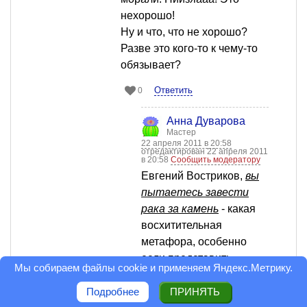
нехорошо!
Ну и что, что не хорошо?
Разве это кого-то к чему-то
обязывает?
Ответить
0
Анна Дуварова
Мастер
22 апреля 2011 в 20:58
отредактирован 22 апреля 2011
в 20:58
Сообщить модератору
Евгений Востриков,
вы
пытаетесь завести
рака за камень
- какая
восхитительная
метафора, особенно
если представить.
Мы собираем файлы cookie и применяем
Яндекс.Метрику
.
А ваше название
предполагает обзор
Подробнее
ПРИНЯТЬ