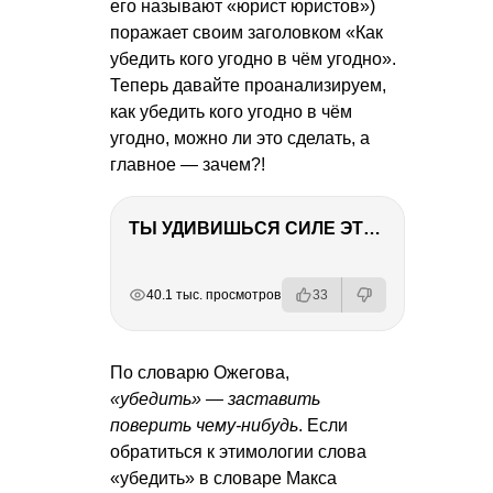
его называют «юрист юристов»)
поражает своим заголовком «Как
убедить кого угодно в чём угодно».
Теперь давайте проанализируем,
как убедить кого угодно в чём
угодно, можно ли это сделать, а
главное — зачем?!
ТЫ УДИВИШЬСЯ СИЛЕ ЭТО ЧЕЛОВЕКА! Блог о нашей поездке в Вышний Волочек
РЕКЛАМА
РЕКЛАМА
РЕКЛАМА
РЕКЛАМА
40.1 тыс. просмотров
33
По словарю Ожегова,
«убедить» — заставить
поверить чему-нибудь
. Если
обратиться к этимологии слова
«убедить» в словаре Макса