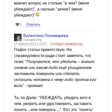
маячит вопрос не столько "в чем? (меня
убеждают)", а сколько "зачем? (меня
убеждают)"
Ответить
0
Валентина Пономарева
Грандмастер
17 апреля 2011 в 10:07
Сообщить модератору
Пафос статьи приветствую. Но
справедливости ради стоит заметить, что
тезис "
Получается, что убедить – значит
словом или каким-либо ещё ухищрением
заставить поверить или сделать,
склонить человека к чему-либо против его
воли
" - хромает.
Та, по Далю: "УБЕЖДАТЬ, убедить кого в
чем, уверить или удостоверить, заставить
понять ...или поверить ...". Вот это "понять"