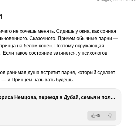
wrangler, Shutterstock.
и
ичего не хочешь менять. Сидишь у окна, как сонная
быкновенного. Сказочного. Причем обычные парни —
«принца на белом коне». Поэтому окружающая
. Если такое состояние затянется, у психологов
оя ранимая душа встретит парня, который сделает
ь — и Принцем называть будешь.
Антон Немцов — убийство Бориса Немцова, переезд в Дубай, семья и политика
45