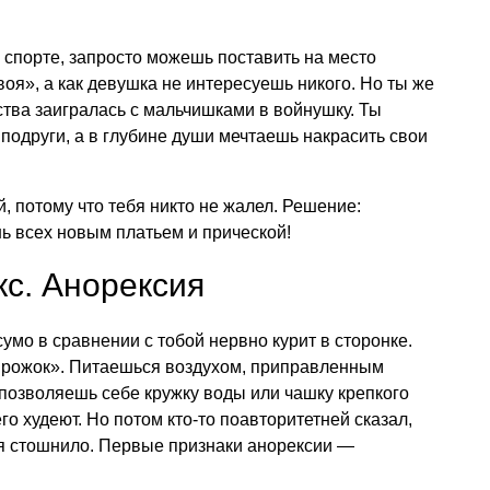
спорте, запросто можешь поставить на место
оя», а как девушка не интересуешь никого. Но ты же
ства заигралась с мальчишками в войнушку. Ты
одруги, а в глубине души мечтаешь накрасить свои
, потому что тебя никто не жалел. Решение:
ь всех новым платьем и прической!
с. Анорексия
умо в сравнении с тобой нервно курит в сторонке.
ирожок». Питаешься воздухом, приправленным
позволяешь себе кружку воды или чашку крепкого
него худеют. Но потом кто-то поавторитетней сказал,
ебя стошнило. Первые признаки анорексии —