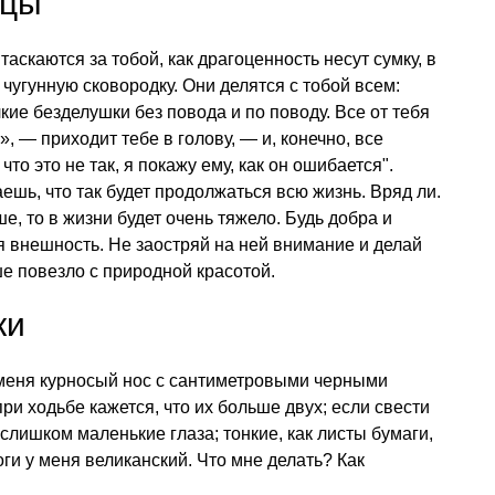
ицы
аскаются за тобой, как драгоценность несут сумку, в
чугунную сковородку. Они делятся с тобой всем:
ие безделушки без повода и по поводу. Все от тебя
, — приходит тебе в голову, — и, конечно, все
 что это не так, я покажу ему, как он ошибается".
аешь, что так будет продолжаться всю жизнь. Вряд ли.
е, то в жизни будет очень тяжело. Будь добра и
я внешность. Не заостряй на ней внимание и делай
е повезло с природной красотой.
ки
 меня курносый нос с сантиметровыми черными
при ходьбе кажется, что их больше двух; если свести
 слишком маленькие глаза; тонкие, как листы бумаги,
оги у меня великанский. Что мне делать? Как