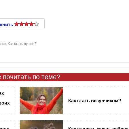
енить
сов. Как стать лучше?
 почитать по теме?
ак
Как стать везунчиком?
воих
ивно
Как сделать жизнь ребенк