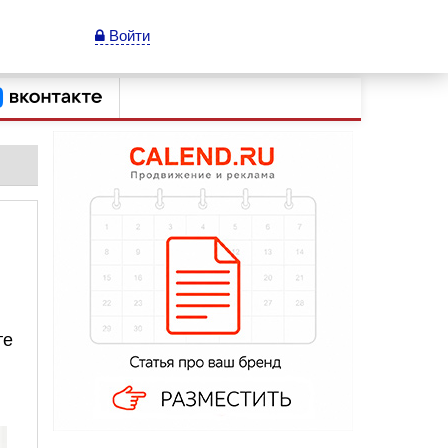
Войти
те