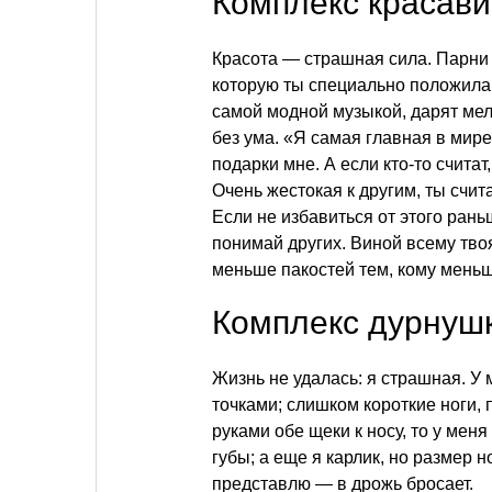
Комплекс красав
Красота — страшная сила. Парни т
которую ты специально положила 
самой модной музыкой, дарят мелк
без ума. «Я самая главная в мире»
подарки мне. А если кто-то считат,
Очень жестокая к другим, ты счит
Если не избавиться от этого раньш
понимай других. Виной всему тво
меньше пакостей тем, кому меньш
Комплекс дурнуш
Жизнь не удалась: я страшная. У
точками; слишком короткие ноги, 
руками обе щеки к носу, то у меня
губы; а еще я карлик, но размер н
представлю — в дрожь бросает.