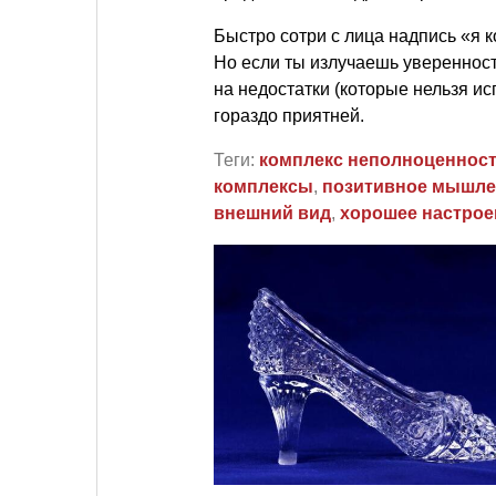
Быстро сотри с лица надпись «я к
Но если ты излучаешь уверенност
на недостатки (которые нельзя и
гораздо приятней.
Теги:
комплекс неполноценнос
комплексы
,
позитивное мышле
внешний вид
,
хорошее настрое