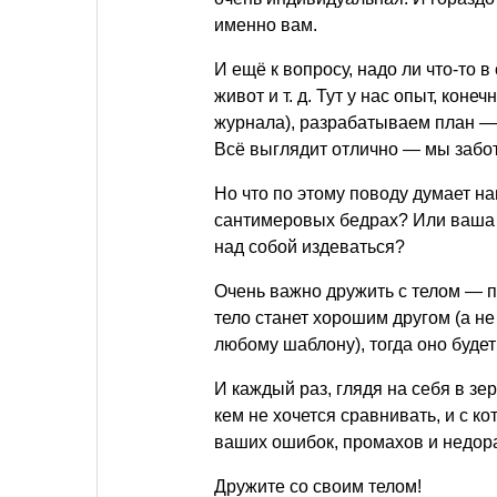
именно вам.
И ещё к вопросу, надо ли что-то 
живот
и т. д.
Тут у нас опыт, конеч
журнала), разрабатываем план — 
Всё выглядит отлично — мы забот
Но что по этому поводу думает н
сантимеровых бедрах? Или ваша е
над собой издеваться?
Очень важно дружить с телом — п
тело станет хорошим другом (а не
любому шаблону), тогда оно буде
И каждый раз, глядя на себя в зер
кем не хочется сравнивать, и с к
ваших ошибок, промахов и недо
Дружите со своим телом!