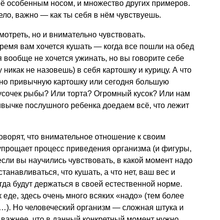
её особенным носом, и множество других примеров.
тело, важно — как ты себя в нём чувствуешь.
мотреть, но и внимательно чувствовать.
время вам хочется кушать — когда все пошли на обед
ня вообще не хочется ужинать, но вы говорите себе
 никак не назовешь) в себя картошку и курицу. А что
ьно привычную картошку или сегодня большую
усочек рыбы? Или торта? Огромный кусок? Или нам
ривычке послушного ребенка доедаем всё, что лежит
оворят, что внимательное отношение к своим
упрощает процесс приведения организма (и фигуры,
если вы научились чувствовать, в какой момент надо
станавливаться, что кушать, а что нет, ваш вес и
егда будут держаться в своей естественной норме.
 еде, здесь очень много всяких «надо» (тем более
…). Но человеческий организм — сложная штука и
 важнее, что в данный конкретный момент нужно