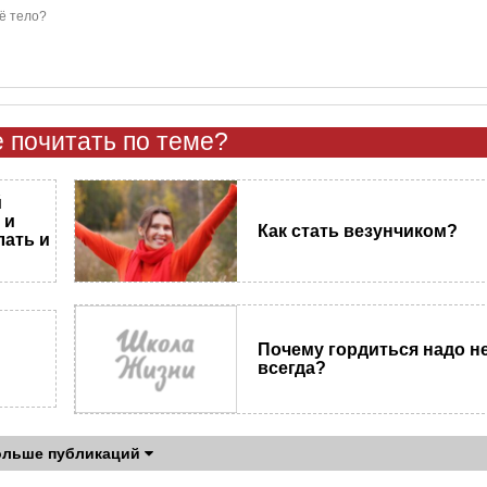
ё тело?
 почитать по теме?
й
 и
Как стать везунчиком?
лать и
Почему гордиться надо н
всегда?
ольше публикаций