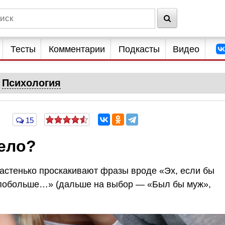
Тесты
Комментарии
Подкасты
Видео
Психология
15
тело?
частенько проскакивают фразы вроде «Эх, если бы
ь побольше…» (дальше на выбор — «Был бы муж»,