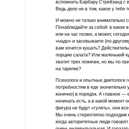
вспомнить Барбару Стрейзанд с 
Ведь дело не в том, какое у тебя 
И можно не только внимательно с
Понаблюдайте за собой: в какое 
или на час позже, а может, сегод
«надо» и засовываете (по-другому
вам хочется кушать? Действител
порцию салата? Или маленький к
хватит трех ложечек, но мы по п
на тарелке?
Психологи и опытные диетологи г
потребностям в еде значительно 
конечно) в порядок. А главное — 
начинать есть, а в какой момент о
фигура не будут «гулять», они вс
Мы очень стереотипно подходим к
когда авторитетные люди говорят
очень индивидуальная. И гораздо