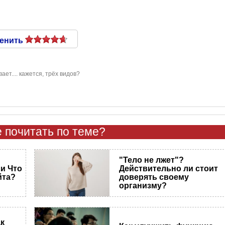
енить
ет.... кажется, трёх видов?
 почитать по теме?
"Тело не лжет"?
и Что
Действительно ли стоит
йта?
доверять своему
организму?
ак