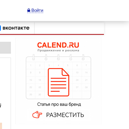
Войти
й