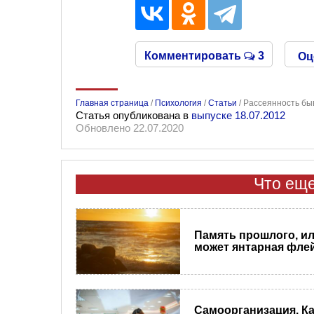
Комментировать
3
Оц
Главная страница
/
Психология
/
Статьи
/
Рассеянность быва
Статья опубликована в
выпуске 18.07.2012
Обновлено 22.07.2020
Что еще
Память прошлого, ил
может янтарная фле
Самоорганизация. ​К