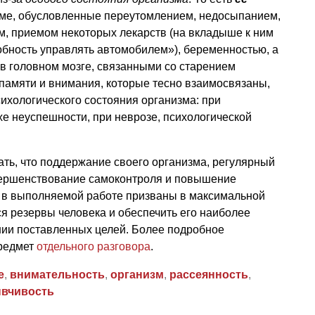
ме, обусловленные переутомлением, недосыпанием,
м, приемом некоторых лекарств (на вкладыше к ним
обность управлять автомобилем»), беременностью, а
в головном мозге, связанными со старением
 памяти и внимания, которые тесно взаимосвязаны,
сихологического состояния организма: при
хе неуспешности, при неврозе, психологической
ть, что поддержание своего организма, регулярный
вершенствование самоконтроля и повышение
 в выполняемой работе призваны в максимальной
я резервы человека и обеспечить его наиболее
ии поставленных целей. Более подробное
предмет
отдельного разговора
.
е
,
внимательность
,
организм
,
рассеянность
,
вчивость