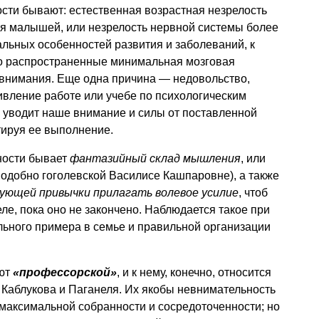
ости бывают: естественная возрастная незрелость
ля малышей, или незрелость нервной системы более
льных особенностей развития и заболеваний, к
но распространенные минимальная мозговая
внимания. Еще одна причина — недовольство,
ивление работе или учебе по психологическим
 уводит наше внимание и силы от поставленной
тируя ее выполнение.
ности бывает
фантазийный склад мышления
, или
(подобно гоголевской Василисе Кашпаровне), а также
ющей привычки прилагать волевое усилие
, чтоб
ле, пока оно не закончено. Наблюдается такое при
льного примера в семье и правильной организации
ают
«профессорской»
, и к нему, конечно, относится
 Каблукова и Паганеля. Их якобы невнимательность
максимальной собранности и сосредоточенности; но