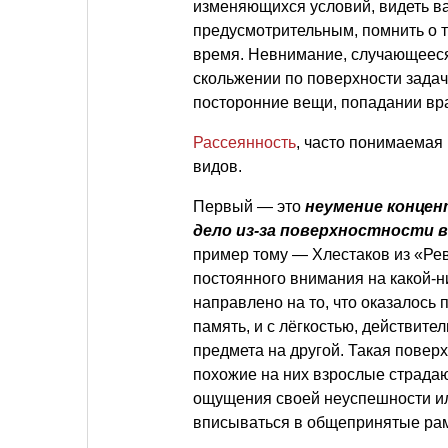
изменяющихся условий, видеть в
предусмотрительным, помнить о т
время. Невнимание, случающееся
скольжении по поверхности задач
посторонние вещи, попадании вра
Рассеянность
, часто понимаемая
видов.
Первый — это
неумение концен
дело из-за поверхностности 
пример тому — Хлестаков из «Рев
постоянного внимания на какой-
направлено на то, что оказалось 
память, и с лёгкостью, действите
предмета на другой. Такая поверх
похожие на них взрослые страдаю
ощущения своей неуспешности ил
вписываться в общепринятые рам