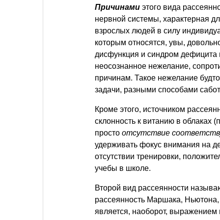
Причинами
этого вида рассеянн
нервной системы, характерная д
взрослых людей в силу индивидуа
которым относятся, увы, доволь
дисфункция и синдром дефицита 
неосознанное нежелание, сопрот
причинам. Такое нежелание будто
задачи, разными способами сабо
Кроме этого, источником рассеян
склонность к витанию в облаках 
просто
отсутствие соответству
удерживать фокус внимания на де
отсутствии тренировки, положите
учебы в школе.
Второй вид рассеянности назыв
рассеянность Маршака, Ньютона,
является, наоборот, выражением 