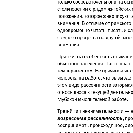
только сосредоточены они на ос
столкновении с рядом житейских
положении, которое живописуют 
внимания. В отличие от римского
одновременно читать, писать и 
с одного процесса на другой, мно
внимания.
Причем эта особенность внимания
обычного населения. Часто она 
темпераментом. Ее причиной явл
человека на работе, что вызывае
этом виде рассеянности затормаж
относящихся к текущей деятельно
глубокой мыслительной работе.
Третий тип невнимательности — 
возрастная рассеянность
, пр
воспринимать происходящее, адек
выполнять поставленную задачу 