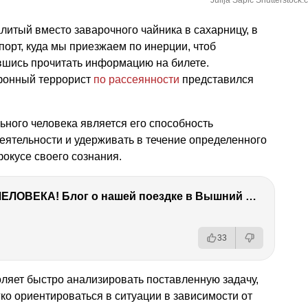
Julija Sapic Shutterstock
алитый вместо заварочного чайника в сахарницу, в
орт, куда мы приезжаем по инерции, чтоб
ившись прочитать информацию на билете.
фонный террорист
по рассеянности
представился
ного человека является его способность
еятельности и удерживать в течение определенного
окусе своего сознания.
ТЫ УДИВИШЬСЯ СИЛЕ ЭТО ЧЕЛОВЕКА! Блог о нашей поездке в Вышний Волочек
33
ляет быстро анализировать поставленную задачу,
гко ориентироваться в ситуации в зависимости от