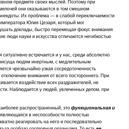
новном предмете своих мыслей. Поэтому при
 мелочей они оказываются в том смешном
анекдоты. Их проблема — в слабой переключаемости
 императора Юлия Цезаря, который мог
слушать доклады, быстро перемещая фокус внимания
гие люди науки и искусства отличаются негибкостью
 ситуативно встречается и у нас, среди абсолютно
присуща людям инертным, с медлительным
яется чрезвычайно узкая сосредоточенность
т отключение внимания от всего постороннего. При
ивается воздействие всех раздражителей, не
сти. Наблюдается у людей, увлеченных делом, при
наиболее распространенный, это
функциональная и
оявляющаяся в неспособности полностью
ватно реагировать на него и последовательно
из-за
особого состояния организма
. То есть
ее