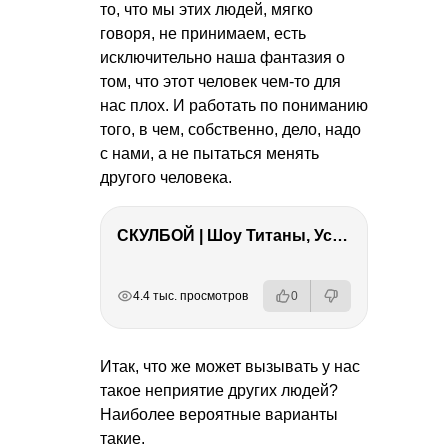
то, что мы этих людей, мягко
говоря, не принимаем, есть
исключительно наша фантазия о
том, что этот человек чем-то для
нас плох. И работать по пониманию
того, в чем, собственно, дело, надо
с нами, а не пытаться менять
другого человека.
СКУЛБОЙ | Шоу Титаны, Усейн Болт, Ларрат, Зашквар!
РЕКЛАМА
РЕКЛАМА
РЕКЛАМА
4.4 тыс. просмотров
0
Итак, что же может вызывать у нас
такое неприятие других людей?
Наиболее вероятные варианты
такие.