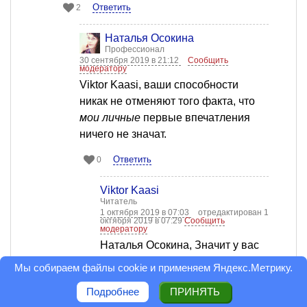
Ответить
2
Наталья Осокина
Профессионал
30 сентября 2019 в 21:12
Сообщить
модератору
Viktor Kaasi, ваши способности
никак не отменяют того факта, что
мои личные
первые впечатления
ничего не значат.
Ответить
0
Viktor Kaasi
Читатель
1 октября 2019 в 07:03
отредактирован 1
октября 2019 в 07:29
Сообщить
модератору
Наталья Осокина, Значит у вас
это "работает" иначе, чем у
Мы собираем файлы cookie и применяем
Яндекс.Метрику
.
меня)) У вас более сложно, но
Подробнее
ПРИНЯТЬ
вы в этом разобрались и ошибки