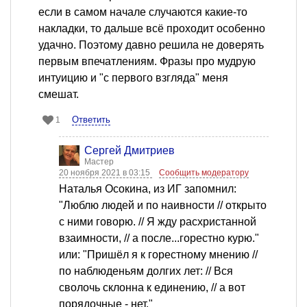
если в самом начале случаются какие-то
накладки, то дальше всё проходит особенно
удачно. Поэтому давно решила не доверять
первым впечатлениям. Фразы про мудрую
интуицию и "с первого взгляда" меня
смешат.
Ответить
1
Сергей Дмитриев
Мастер
20 ноября 2021 в 03:15
Сообщить модератору
Наталья Осокина, из ИГ запомнил:
"Люблю людей и по наивности // открыто
с ними говорю. // Я жду расхристанной
взаимности, // а после...горестно курю."
или: "Пришёл я к горестному мнению //
по наблюденьям долгих лет: // Вся
сволочь склонна к единению, // а вот
порядочные - нет."