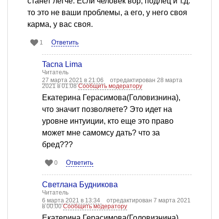
станет легче. Если человек вор, подлец и т.д.
то это не ваши проблемы, а его, у него своя
карма, у вас своя.
Ответить
1
Tacna Lima
Читатель
27 марта 2021 в 21:06
отредактирован 28 марта
2021 в 01:08
Сообщить модератору
Екатерина Герасимова(Головизнина),
что значит позволяете? Это идет на
уровне интуиции, кто еще это право
может мне самомсу дать? что за
бред???
Ответить
0
Светлана Будникова
Читатель
6 марта 2021 в 13:34
отредактирован 7 марта 2021
в 00:00
Сообщить модератору
Екатерина Герасимова(Головизнина),