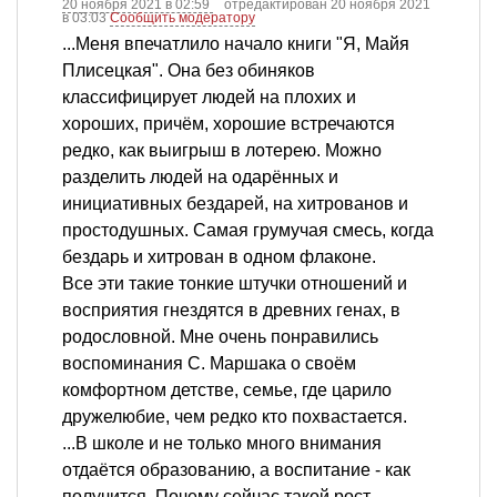
20 ноября 2021 в 02:59
отредактирован 20 ноября 2021
в 03:03
Сообщить модератору
...Меня впечатлило начало книги "Я, Майя
Плисецкая". Она без обиняков
классифицирует людей на плохих и
хороших, причём, хорошие встречаются
редко, как выигрыш в лотерею. Можно
разделить людей на одарённых и
инициативных бездарей, на хитрованов и
простодушных. Самая грумучая смесь, когда
бездарь и хитрован в одном флаконе.
Все эти такие тонкие штучки отношений и
восприятия гнездятся в древних генах, в
родословной. Мне очень понравились
воспоминания С. Маршака о своём
комфортном детстве, семье, где царило
дружелюбие, чем редко кто похвастается.
...В школе и не только много внимания
отдаётся образованию, а воспитание - как
получится. Почему сейчас такой рост