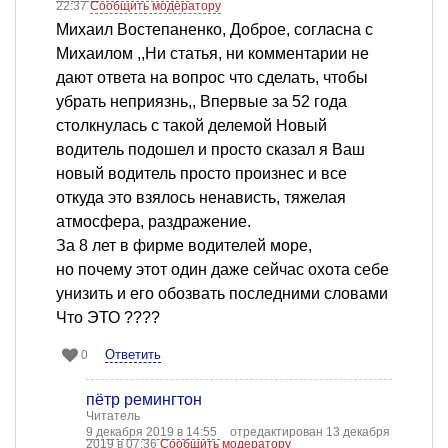
22:37
Сообщить модератору
Михаил Востепаненко, Доброе, согласна с
Михаилом ,,Ни статья, ни комментарии не
дают ответа на вопрос что сделать, чтобы
убрать неприязнь,, Впервые за 52 года
столкнулась с такой делемой Новый
водитель подошел и просто сказал я Ваш
новый водитель просто произнес и все
откуда это взялось ненависть, тяжелая
атмосфера, раздражение.
За 8 лет в фирме водителей море,
но почему этот один даже сейчас охота себе
унизить и его обозвать последними словами
Что ЭТО ????
Ответить
0
пётр ремингтон
Читатель
9 декабря 2019 в 14:55
отредактирован 13 декабря
2019 в 07:36
Сообщить модератору