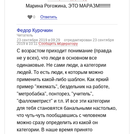
Марина Рогожина, ЭТО МАРАЗМ!!!!!!!!!
Ответить
0
Федор Курочкин
Читатель
23 сентября 2019 в 09:29
отредактирован 23 сентября
2019 в 10:11
Сообщить модератору
С возрастом приходит понимание (правда
не у всех), что люди в основном все
одинаковые. Не сами люди, а категории
людей. То есть люди, к которым можно
применить какой-либо шаблон. Как яркий
пример "яжемать", бездельник на работе,
"метробабка", понторез, "учитель",
"фаллометрист" и т.п. И все эти категории
для тебя становятся банальными настолько,
что чуть-чуть пообщавшись с человеком
можно сразу определить из какой он
категории. В наше время принято