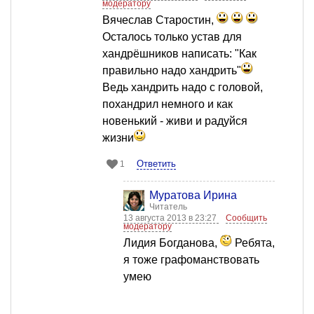
модератору
Вячеслав Старостин,
Осталось только устав для
хандрёшников написать: "Как
правильно надо хандрить"
Ведь хандрить надо с головой,
похандрил немного и как
новенький - живи и радуйся
жизни
Ответить
1
Муратова Ирина
Читатель
13 августа 2013 в 23:27
Сообщить
модератору
Лидия Богданова,
Ребята,
я тоже графоманствовать
умею