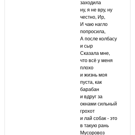
заходила
ну, я не вру, ну
честно, Ир,
И чаю нагло
попросила,
А после колбасу
и сыр
Сказала мне,
что всё у меня
плохо
и жизнь моя
пуста, как
барабан
и вдруг за
окнами сильный
грохот
и лай собак - это
в такую рань
Мусоровоз