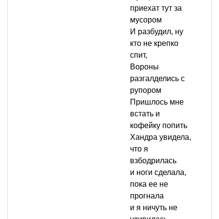
приехат тут за
мусором
И разбудил, ну
кто не крепко
спит,
Вороны
разгалделись с
рупором
Пришлось мне
встать и
кофейку попить
Хандра увидела,
что я
взбодрилась
и ноги сделала,
пока ее не
прогнала
и я ничуть не