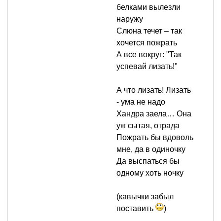
белками вылезли
наружу
Слюна течет – так
хочется пожрать
А все вокруг: "Так
успевай лизать!"
А что лизать! Лизать
- ума не надо
Хандра заела… Она
уж сытая, отрада
Пожрать бы вдоволь
мне, да в одиночку
Да выспаться бы
одному хоть ночку
(кавычки забыл
поставить
)