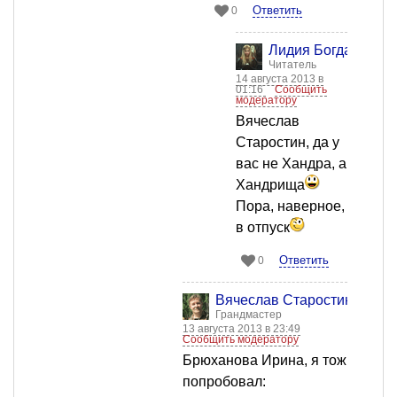
Ответить
0
Лидия Богданова
Читатель
14 августа 2013 в
01:16
Сообщить
модератору
Вячеслав
Старостин, да у
вас не Хандра, а
Хандрища
Пора, наверное,
в отпуск
Ответить
0
Вячеслав Старостин
Грандмастер
13 августа 2013 в 23:49
Сообщить модератору
Брюханова Ирина, я тож
попробовал: