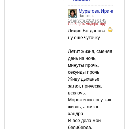
Муратова Ирина
Читатель
14 августа 2013 в 01:45
Сообщить модератору
Лидия Богданова,
ну еще чуточку
Летит жизня, сменяя
день на ночь,
минуты прочь,
секунды прочь
Живу дыханье
затая, прическа
всклочь.
Мороженку сосу, как
жизнь, а жизнь
хандра
И все дела мои
белиберда.