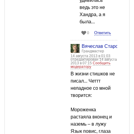
удивилась
ведь это не
Хандра, а я
была...
Ответить
0
Вячеслав Старостин
Грандмастер
14 августа 2013 в 01:03
отредактирован 14 августа
2013 в 07:15
Сообщить
модератору
В жизни стишков не
писал... Четтт
неладное со мной
творится:
Мороженка
растаяла вконец и
наземь – в лужу
Язык повис, глаза