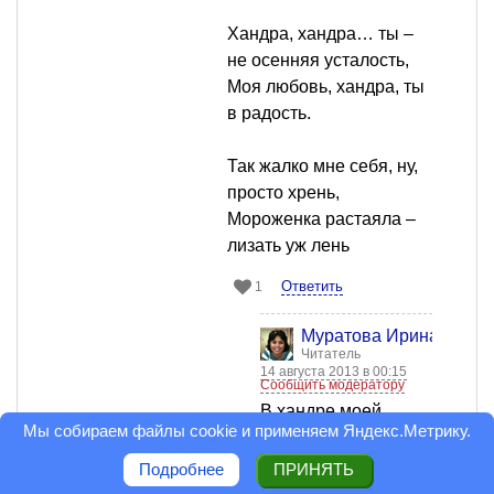
Хандра, хандра… ты –
не осенняя усталость,
Моя любовь, хандра, ты
в радость.
Так жалко мне себя, ну,
просто хрень,
Мороженка растаяла –
лизать уж лень
Ответить
1
Муратова Ирина
Читатель
14 августа 2013 в 00:15
Сообщить модератору
В хандре моей
Мы собираем файлы cookie и применяем
Яндекс.Метрику
.
мороженка не
жрется,
Подробнее
ПРИНЯТЬ
Весь мир над моей