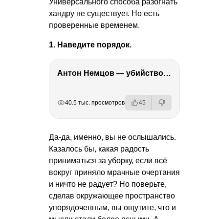
Универсального способа разогнать
хандру не существует. Но есть
проверенные временем.
1. Наведите порядок.
Антон Немцов — убийство Бориса Немцова, переезд в Дубай, семья и политика
РЕКЛАМА
РЕКЛАМА
РЕКЛАМА
РЕКЛАМА
40.5 тыс. просмотров
45
Да-да, именно, вы не ослышались.
Казалось бы, какая радость
приниматься за уборку, если всё
вокруг приняло мрачные очертания
и ничто не радует? Но поверьте,
сделав окружающее пространство
упорядоченным, вы ощутите, что и