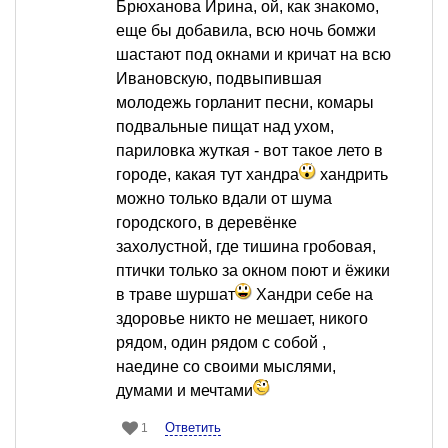
Брюханова Ирина, ой, как знакомо,
еще бы добавила, всю ночь бомжи
шастают под окнами и кричат на всю
Ивановскую, подвыпившая
молодежь горланит песни, комары
подвальные пищат над ухом,
париловка жуткая - вот такое лето в
городе, какая тут хандра
хандрить
можно только вдали от шума
городского, в деревёнке
захолустной, где тишина гробовая,
птички только за окном поют и ёжики
в траве шуршат
Хандри себе на
здоровье никто не мешает, никого
рядом, один рядом с собой ,
наедине со своими мыслями,
думами и мечтами
Ответить
1