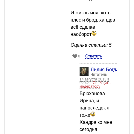
И жизнь моя, хоть
плес и брод, хандра
всё сделает
наоборот
Оценка статьи: 5
Ответить
0
Лидия Богданова
Читатель
14 августа 2013 в
02:42
Сообщить
модератору
Брюханова
Ирина, и
напоследок я
тоже
Хандра ко мне
сегодня