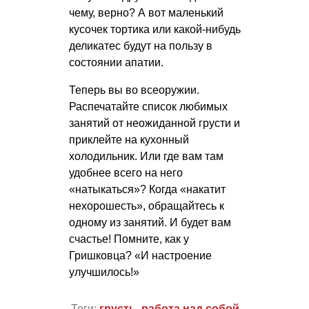
чему, верно? А вот маленький
кусочек тортика или какой-нибудь
деликатес будут на пользу в
состоянии апатии.
Теперь вы во всеоружии.
Распечатайте список любимых
занятий от неожиданной грусти и
приклейте на кухонный
холодильник. Или где вам там
удобнее всего на него
«натыкаться»? Когда «накатит
нехорошесть», обращайтесь к
одному из занятий. И будет вам
счастье! Помните, как у
Гришковца? «И настроение
улучшилось!»
Теги:
грусть
,
работа над собой
,