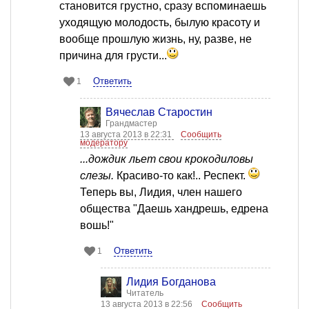
становится грустно, сразу вспоминаешь
уходящую молодость, былую красоту и
вообще прошлую жизнь, ну, разве, не
причина для грусти...
Ответить
1
Вячеслав Старостин
Грандмастер
13 августа 2013 в 22:31
Сообщить
модератору
...дождик льет свои крокодиловы
слезы.
Красиво-то как!.. Респект.
Теперь вы, Лидия, член нашего
общества "Даешь хандрешь, едрена
вошь!"
Ответить
1
Лидия Богданова
Читатель
13 августа 2013 в 22:56
Сообщить