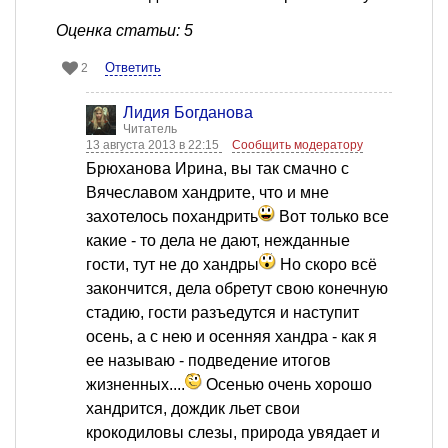
Оценка статьи: 5
Ответить
2
Лидия Богданова
Читатель
13 августа 2013 в 22:15
Сообщить модератору
Брюханова Ирина, вы так смачно с
Вячеславом хандрите, что и мне
захотелось похандрить
Вот только все
какие - то дела не дают, нежданные
гости, тут не до хандры
Но скоро всё
закончится, дела обретут свою конечную
стадию, гости разъедутся и наступит
осень, а с нею и осенняя хандра - как я
ее называю - подведение итогов
жизненных....
Осенью очень хорошо
хандрится, дождик льет свои
крокодиловы слезы, природа увядает и