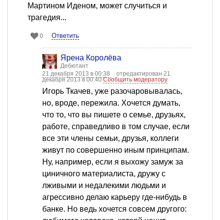
Мартином Иденом, может случиться и
трагедия...
Ответить
0
Ярена Королёва
Дебютант
21 декабря 2013 в 00:38
отредактирован 21
декабря 2013 в 00:40
Сообщить модератору
Игорь Ткачев, уже разочаровывалась,
но, вроде, пережила. Хочется думать,
что то, что вы пишете о семье, друзьях,
работе, справедливо в том случае, если
все эти члены семьи, друзья, коллеги
живут по совершенно иным принципам.
Ну, например, если я выхожу замуж за
циничного материалиста, дружу с
лживыми и недалекими людьми и
агрессивно делаю карьеру где-нибудь в
банке. Но ведь хочется совсем другого: