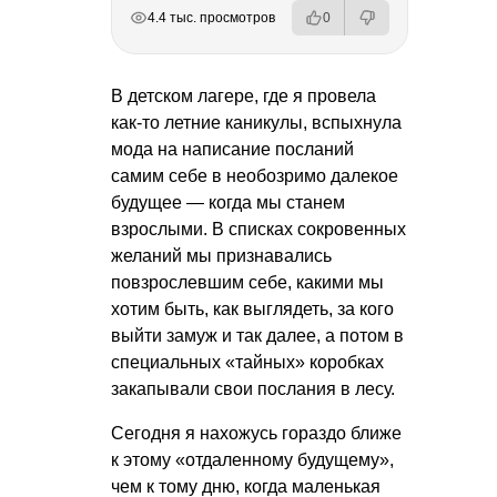
РЕКЛАМА
РЕКЛАМА
РЕКЛАМА
РЕКЛАМА
РЕКЛАМА
4.4 тыс. просмотров
0
В детском лагере, где я провела
как-то летние каникулы, вспыхнула
мода на написание посланий
самим себе в необозримо далекое
будущее — когда мы станем
взрослыми. В списках сокровенных
желаний мы признавались
повзрослевшим себе, какими мы
хотим быть, как выглядеть, за кого
выйти замуж и так далее, а потом в
специальных «тайных» коробках
закапывали свои послания в лесу.
Сегодня я нахожусь гораздо ближе
к этому «отдаленному будущему»,
чем к тому дню, когда маленькая