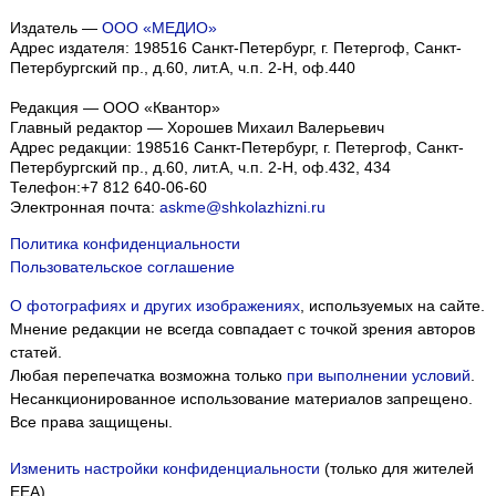
Издатель —
ООО «МЕДИО»
Адрес издателя: 198516 Санкт-Петербург, г. Петергоф, Санкт-
Петербургский пр., д.60, лит.А, ч.п. 2-Н, оф.440
Редакция — ООО «Квантор»
Главный редактор — Хорошев Михаил Валерьевич
Адрес редакции:
198516
Санкт-Петербург, г. Петергоф
,
Санкт-
Петербургский пр., д.60, лит.А, ч.п. 2-Н, оф.432, 434
Телефон:
+7 812 640-06-60
Электронная почта:
askme@shkolazhizni.ru
Политика конфиденциальности
Пользовательское соглашение
О фотографиях и других изображениях
, используемых на сайте.
Мнение редакции не всегда совпадает с точкой зрения авторов
статей.
Любая перепечатка возможна только
при выполнении условий
.
Несанкционированное использование материалов запрещено.
Все права защищены.
Изменить настройки конфиденциальности
(только для жителей
EEA)