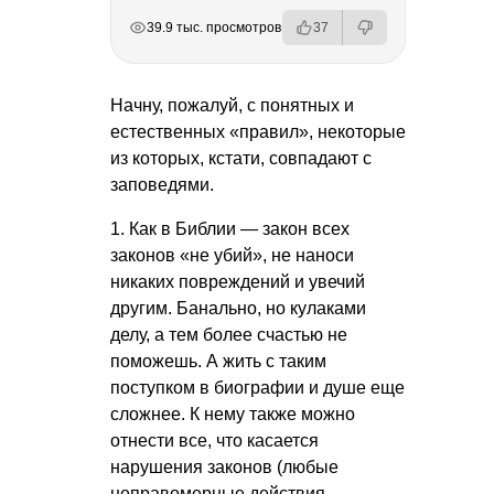
РЕКЛАМА
РЕКЛАМА
РЕКЛАМА
РЕКЛАМА
39.9 тыс. просмотров
37
Начну, пожалуй, с понятных и
естественных «правил», некоторые
из которых, кстати, совпадают с
заповедями.
1. Как в Библии — закон всех
законов «не убий», не наноси
никаких повреждений и увечий
другим. Банально, но кулаками
делу, а тем более счастью не
поможешь. А жить с таким
поступком в биографии и душе еще
сложнее. К нему также можно
отнести все, что касается
нарушения законов (любые
неправомерные действия,