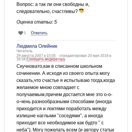
Вопрос: а так ли они свободны и,
следовательно, счастливы?
Оценка статьи: 5
Ответить
0
Людмила Олейник
Читатель
29 августа 2007 в 15:05
отредактирован 20 мая 2018 в
16:34
Сообщить модератору
Скучновато,как в списанном школьном
сочинении. А исходя из своего опыта могу
сказать,что счастье я испытываю тогда,когда
желаемое мною совпадает с
получаемым,причем достается мне это о-о-
о-чень разнообразными способами (иногда
приходится и локтями поработать между
излишне наглыми "соседями", а иногда
приходит все необходимое как будто " с
неба"). Могу пожелать всем (и автору статьи