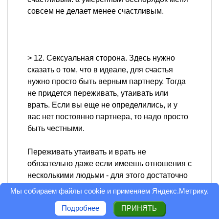
совсем не делает менее счастливым.
> 12. Сексуальная сторона. Здесь нужно
сказать о том, что в идеале, для счастья
нужно просто быть верным партнеру. Тогда
не придется переживать, утаивать или
врать. Если вы еще не определились, и у
вас нет постоянно партнера, то надо просто
быть честными.
Переживать утаивать и врать не
обязательно даже если имеешь отношения с
несколькими людьми - для этого достаточно
чтобы люди были адекватными и не особо
Мы собираем файлы cookie и применяем
Яндекс.Метрику
.
ревнивыми. а идеал - отношения с 1
Подробнее
ПРИНЯТЬ
партнером, это что-то вроде прочтения 1