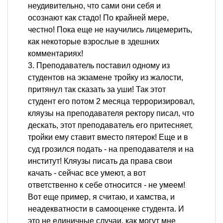
неудивительно, что сами они себя и
осознают как стадо! По крайней мере,
честно! Пока еще не научились лицемерить,
как некоторые взрослые в здешних
комментариях!
3. Преподаватель поставил одному из
студентов на экзамене тройку из жалости,
притянул так сказать за уши! Так этот
студент его потом 2 месяца терроризировал,
кляузы на преподавателя ректору писал, что
дескать, этот преподаватель его притесняет,
тройки ему ставит вместо пятерок! Еще и в
суд грозился подать - на преподавателя и на
институт! Кляузы писать да права свои
качать - сейчас все умеют, а вот
ответственно к себе относится - не умеем!
Вот еще пример, я считаю, и хамства, и
неадекватности в самооценке студента. И
это не единичные случаи, как могут мне