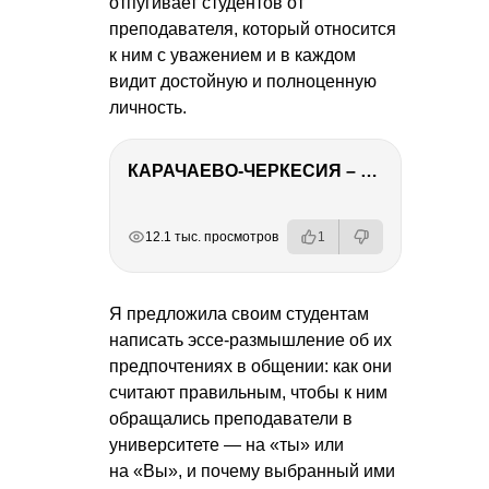
отпугивает студентов от
преподавателя, который относится
к ним с уважением и в каждом
видит достойную и полноценную
личность.
КАРАЧАЕВО-ЧЕРКЕСИЯ – ПУТЕШЕСТВИЕ НА КАВКАЗ часть 2
РЕКЛАМА
РЕКЛАМА
РЕКЛАМА
12.1 тыс. просмотров
1
Я предложила своим студентам
написать эссе-размышление об их
предпочтениях в общении: как они
считают правильным, чтобы к ним
обращались преподаватели в
университете — на «ты» или
на «Вы», и почему выбранный ими