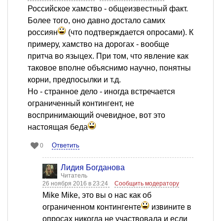
Российское хамство - общеизвестный факт.
Более того, оно давно достало самих
россиян
(что подтверждается опросами). К
примеру, хамство на дорогах - вообще
притча во языцех. При том, что явление как
таковое вполне объяснимо научно, понятны
корни, предпосылки и т.д.
Но - странное дело - иногда встречается
ограниченный контингент, не
воспринимающий очевидное, вот это
настоящая беда
Ответить
0
Лидия Богданова
Читатель
26 ноября 2016 в 23:24
Сообщить модератору
Mike Mike, это вы о нас как об
ограниченном контингенте
извините в
опросах никогда не участвовала и если