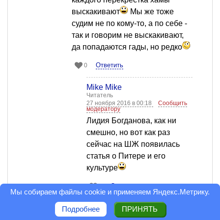
выскакивают
Мы же тоже
судим не по кому-то, а по себе -
так и говорим не выскакивают,
да попадаются гады, но редко
Ответить
0
Mike Mike
Читатель
27 ноября 2016 в 00:18
Сообщить
модератору
Лидия Богданова, как ни
смешно, но вот как раз
сейчас на ШЖ появилась
статья о Питере и его
культуре
Ответить
1
Мы собираем файлы cookie и применяем
Яндекс.Метрику
.
Mike Mike
Подробнее
ПРИНЯТЬ
Читатель