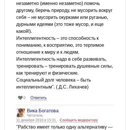
незаметно (именно незаметно) помочь
другому, беречь природу, не мусорить вокруг
себя – не мусорить окурками или руганью,
дурными идеями (это тоже мусор, и еще
какой!).
Интеллигентность – это способность к
пониманию, к восприятию, это терпимое
отношение к миру и к людям.
Интеллигентность надо в себе развивать,
тренировать – тренировать душевные силы,
как тренируют и физические.
Социальный долг человека – быть
интеллигентным". ( Д.С. Лихачев)
Ответить
0
Вика Богатова
Читатель
11 декабря 2016 в 15:31
Сообщить модератору
"Рабство имеет только одну альтернативу —